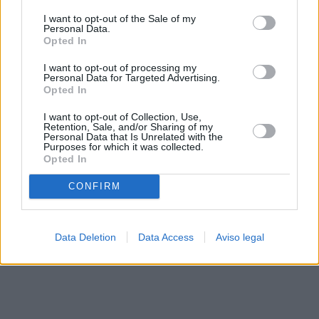
solo a este sitio web. Puede cambiar sus preferencias en
I want to opt-out of the Sale of my
cualquier momento entrando de nuevo en este sitio web o
Personal Data.
visitando nuestra política de privacidad.
Opted In
I want to opt-out of processing my
Personal Data for Targeted Advertising.
Opted In
I want to opt-out of Collection, Use,
Retention, Sale, and/or Sharing of my
Personal Data that Is Unrelated with the
Purposes for which it was collected.
Opted In
CONFIRM
Data Deletion
Data Access
Aviso legal