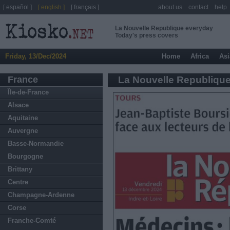
[ español ]
[ english ]
[ français ]
about us
contact
help
La Nouvelle Republique everyday
Today's press covers
Friday, 13/Dec/2024
Home
Africa
Asi
France
La Nouvelle Republiqu
Île-de-France
Alsace
Aquitaine
Auvergne
Basse-Normandie
Bourgogne
Brittany
Centre
Champagne-Ardenne
Corse
Franche-Comté