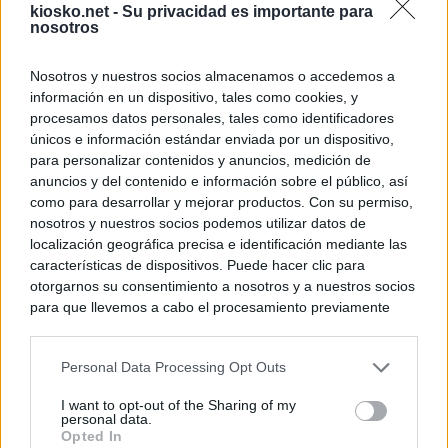
kiosko.net -
Su privacidad es importante para
nosotros
Nosotros y nuestros socios almacenamos o accedemos a
información en un dispositivo, tales como cookies, y
procesamos datos personales, tales como identificadores
únicos e información estándar enviada por un dispositivo,
para personalizar contenidos y anuncios, medición de
anuncios y del contenido e información sobre el público, así
como para desarrollar y mejorar productos. Con su permiso,
nosotros y nuestros socios podemos utilizar datos de
localización geográfica precisa e identificación mediante las
características de dispositivos. Puede hacer clic para
otorgarnos su consentimiento a nosotros y a nuestros socios
para que llevemos a cabo el procesamiento previamente
descrito. De forma alternativa, puede acceder a información
más detallada y cambiar sus preferencias antes de otorgar o
Personal Data Processing Opt Outs
negar su consentimiento. Tenga en cuenta que algún
procesamiento de sus datos personales puede no requerir
I want to opt-out of the Sharing of my
de su consentimiento, pero usted tiene el derecho de
personal data.
rechazar tal procesamiento. Sus preferencias se aplicarán
Opted In