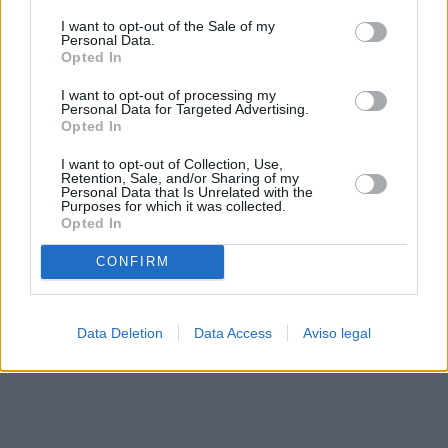
solo a este sitio web. Puede cambiar sus preferencias en
I want to opt-out of the Sale of my
cualquier momento entrando de nuevo en este sitio web o
Personal Data.
visitando nuestra política de privacidad.
Opted In
I want to opt-out of processing my
Personal Data for Targeted Advertising.
Opted In
I want to opt-out of Collection, Use,
Retention, Sale, and/or Sharing of my
Personal Data that Is Unrelated with the
Purposes for which it was collected.
Opted In
CONFIRM
Data Deletion
Data Access
Aviso legal