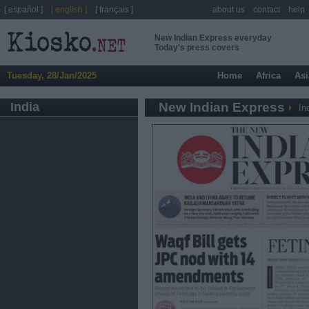
[ español ]
[ english ]
[ français ]
about us
contact
help
New Indian Express everyday
Today's press covers
Tuesday, 28/Jan/2025
Home
Africa
Asi
India
New Indian Express
In