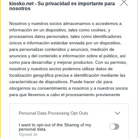
kiosko.net -
Su privacidad es importante para
nosotros
Nosotros y nuestros socios almacenamos o accedemos a
información en un dispositivo, tales como cookies, y
procesamos datos personales, tales como identificadores
únicos e información estándar enviada por un dispositivo,
para personalizar contenidos y anuncios, medición de
anuncios y del contenido e información sobre el público, así
como para desarrollar y mejorar productos. Con su permiso,
nosotros y nuestros socios podemos utilizar datos de
localización geográfica precisa e identificación mediante las
características de dispositivos. Puede hacer clic para
otorgarnos su consentimiento a nosotros y a nuestros socios
para que llevemos a cabo el procesamiento previamente
descrito. De forma alternativa, puede acceder a información
más detallada y cambiar sus preferencias antes de otorgar o
Personal Data Processing Opt Outs
negar su consentimiento. Tenga en cuenta que algún
procesamiento de sus datos personales puede no requerir
I want to opt-out of the Sharing of my
de su consentimiento, pero usted tiene el derecho de
personal data.
rechazar tal procesamiento. Sus preferencias se aplicarán
Opted In