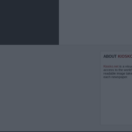
ABOUT
KIOSK
Kiosko.net
is a visu
access to the world
readable image take
each newspaper.