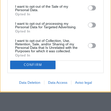
solo a este sitio web. Puede cambiar sus preferencias en
I want to opt-out of the Sale of my
cualquier momento entrando de nuevo en este sitio web o
Personal Data.
visitando nuestra política de privacidad.
Opted In
I want to opt-out of processing my
Personal Data for Targeted Advertising.
Opted In
I want to opt-out of Collection, Use,
Retention, Sale, and/or Sharing of my
Personal Data that Is Unrelated with the
Purposes for which it was collected.
Opted In
CONFIRM
Data Deletion
Data Access
Aviso legal