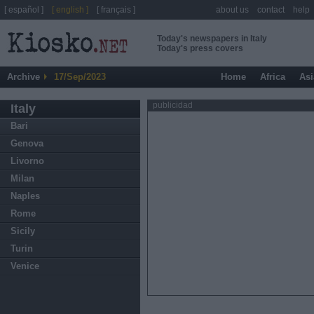
[ español ]
[ english ]
[ français ]
about us
contact
help
Today's newspapers in Italy
Today's press covers
Archive
17/Sep/2023
Home
Africa
Asi
publicidad
Italy
Bari
Genova
Livorno
Milan
Naples
Rome
Sicily
Turin
Venice