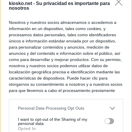
kiosko.net -
Su privacidad es importante para
nosotros
Nosotros y nuestros socios almacenamos o accedemos a
información en un dispositivo, tales como cookies, y
procesamos datos personales, tales como identificadores
únicos e información estándar enviada por un dispositivo,
para personalizar contenidos y anuncios, medición de
anuncios y del contenido e información sobre el público, así
como para desarrollar y mejorar productos. Con su permiso,
nosotros y nuestros socios podemos utilizar datos de
localización geográfica precisa e identificación mediante las
características de dispositivos. Puede hacer clic para
otorgarnos su consentimiento a nosotros y a nuestros socios
para que llevemos a cabo el procesamiento previamente
descrito. De forma alternativa, puede acceder a información
más detallada y cambiar sus preferencias antes de otorgar o
Personal Data Processing Opt Outs
negar su consentimiento. Tenga en cuenta que algún
procesamiento de sus datos personales puede no requerir
I want to opt-out of the Sharing of my
de su consentimiento, pero usted tiene el derecho de
personal data.
rechazar tal procesamiento. Sus preferencias se aplicarán
Opted In