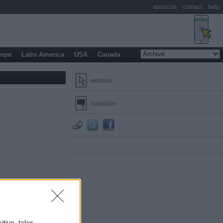
about us
contact
help
rope
Latin America
USA
Canada
website
translate
tivo, tales