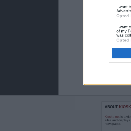
I want 
Advertis
Opted 
I want t
of my P
was col
Opted 
ABOUT
KIOSK
Kiosko.net
is a vis
sites and displays
newspaper.