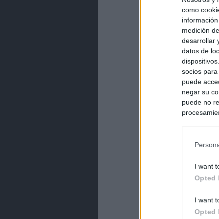
como cookie
información
medición de
desarrollar
datos de loc
dispositivo
socios para
puede acced
negar su co
puede no re
procesamien
preferencia
política de 
Persona
I want t
Opted 
I want t
Opted 