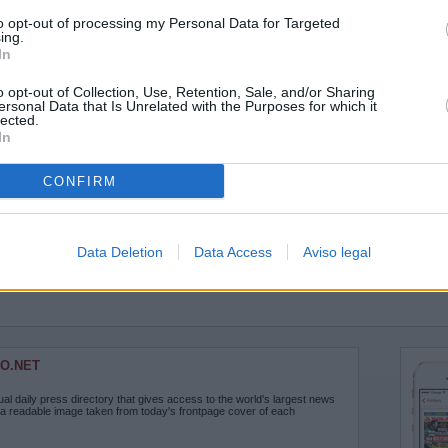
to opt-out of processing my Personal Data for Targeted
ing.
In
o opt-out of Collection, Use, Retention, Sale, and/or Sharing
ersonal Data that Is Unrelated with the Purposes for which it
lected.
In
CONFIRM
Data Deletion
Data Access
Aviso legal
O.NET
ual daily press directory that gives access to the world's largest news
 a readable image taken from today's frontpage cover of each