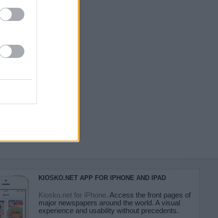
KIOSKO.NET APP FOR IPHONE AND IPAD
Kiosko.net for iPhone.
Access the front pages of
major newspapers around the world. A visual
experience and usability without precedents.