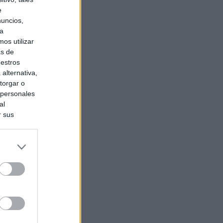
e
nuncios,
ra
os utilizar
as de
uestros
alternativa,
torgar o
 personales
al
r sus
do nuestra