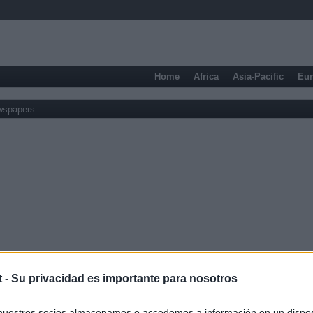
Home
Africa
Asia-Pacific
Eu
wspapers
t -
Su privacidad es importante para nosotros
nuestros socios almacenamos o accedemos a información en un disposi