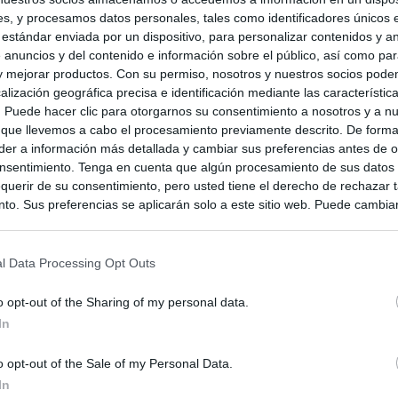
s, y procesamos datos personales, tales como identificadores únicos 
 estándar enviada por un dispositivo, para personalizar contenidos y a
 anuncios y del contenido e información sobre el público, así como pa
 y mejorar productos. Con su permiso, nosotros y nuestros socios podem
alización geográfica precisa e identificación mediante las característic
s. Puede hacer clic para otorgarnos su consentimiento a nosotros y a n
 que llevemos a cabo el procesamiento previamente descrito. De forma 
er a información más detallada y cambiar sus preferencias antes de o
nsentimiento. Tenga en cuenta que algún procesamiento de sus datos
querir de su consentimiento, pero usted tiene el derecho de rechazar t
to. Sus preferencias se aplicarán solo a este sitio web. Puede cambia
s en cualquier momento entrando de nuevo en este sitio web o visitan
privacidad.
l Data Processing Opt Outs
o opt-out of the Sharing of my personal data.
In
o opt-out of the Sale of my Personal Data.
In