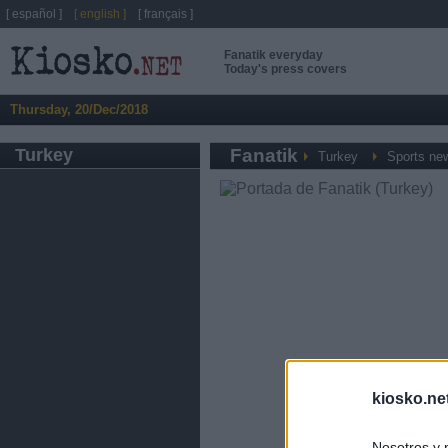
[ español ]
[ english ]
[ français ]
Fanatik everyday
Today's press covers
Thursday, 20/Dec/2018
Turkey
Fanatik
Turkey
Sports ne
kiosko.ne
Nosotros y 