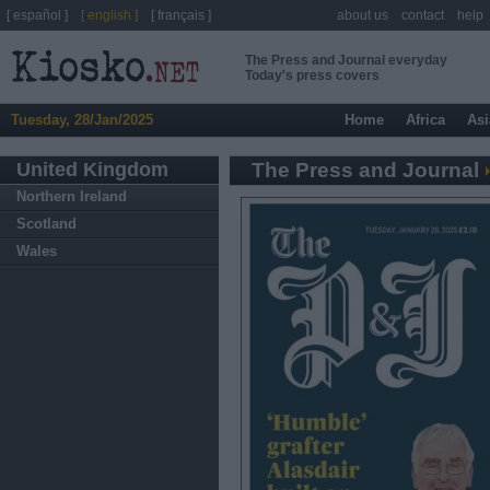
[ español ]
[ english ]
[ français ]
about us
contact
help
The Press and Journal everyday
Today's press covers
Tuesday, 28/Jan/2025
Home
Africa
Asi
United Kingdom
The Press and Journal
Northern Ireland
Scotland
Wales