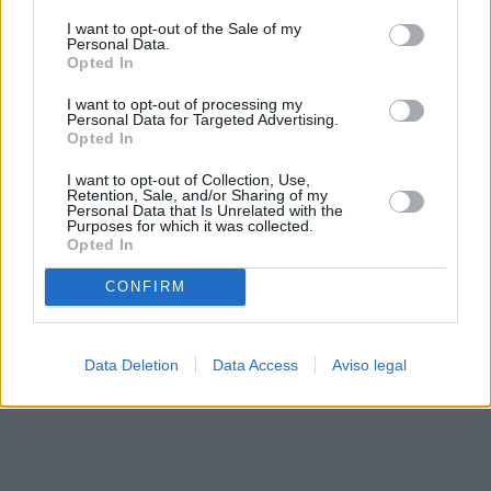
solo a este sitio web. Puede cambiar sus preferencias en
I want to opt-out of the Sale of my
cualquier momento entrando de nuevo en este sitio web o
Personal Data.
visitando nuestra política de privacidad.
Opted In
I want to opt-out of processing my
Personal Data for Targeted Advertising.
Opted In
I want to opt-out of Collection, Use,
Retention, Sale, and/or Sharing of my
Personal Data that Is Unrelated with the
Purposes for which it was collected.
Opted In
CONFIRM
Data Deletion
Data Access
Aviso legal