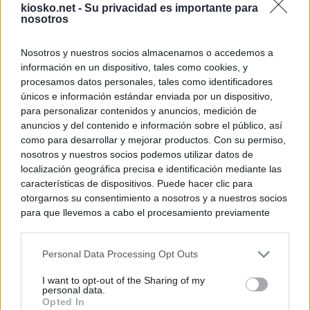
kiosko.net -
Su privacidad es importante para
nosotros
Nosotros y nuestros socios almacenamos o accedemos a
información en un dispositivo, tales como cookies, y
procesamos datos personales, tales como identificadores
únicos e información estándar enviada por un dispositivo,
para personalizar contenidos y anuncios, medición de
anuncios y del contenido e información sobre el público, así
como para desarrollar y mejorar productos. Con su permiso,
nosotros y nuestros socios podemos utilizar datos de
localización geográfica precisa e identificación mediante las
características de dispositivos. Puede hacer clic para
otorgarnos su consentimiento a nosotros y a nuestros socios
para que llevemos a cabo el procesamiento previamente
descrito. De forma alternativa, puede acceder a información
más detallada y cambiar sus preferencias antes de otorgar o
Personal Data Processing Opt Outs
negar su consentimiento. Tenga en cuenta que algún
procesamiento de sus datos personales puede no requerir
I want to opt-out of the Sharing of my
de su consentimiento, pero usted tiene el derecho de
personal data.
rechazar tal procesamiento. Sus preferencias se aplicarán
Opted In