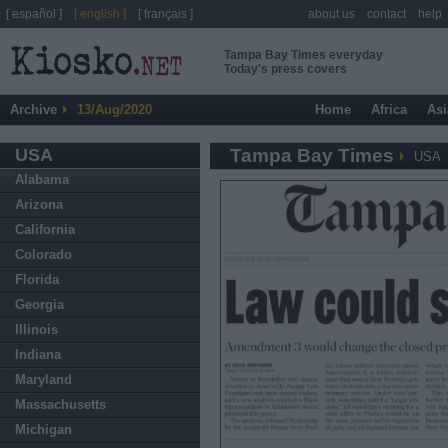
[ español ]
[ english ]
[ français ]
about us
contact
help
Tampa Bay Times everyday
Today's press covers
Archive
13/Aug/2020
Home
Africa
Asi
USA
Tampa Bay Times
USA
Alabama
Arizona
California
Colorado
Florida
Georgia
Illinois
Indiana
Maryland
Massachusetts
Michigan