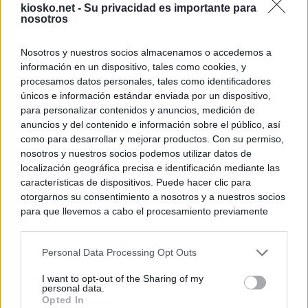
kiosko.net -
Su privacidad es importante para
nosotros
Nosotros y nuestros socios almacenamos o accedemos a
información en un dispositivo, tales como cookies, y
procesamos datos personales, tales como identificadores
únicos e información estándar enviada por un dispositivo,
para personalizar contenidos y anuncios, medición de
anuncios y del contenido e información sobre el público, así
como para desarrollar y mejorar productos. Con su permiso,
nosotros y nuestros socios podemos utilizar datos de
localización geográfica precisa e identificación mediante las
características de dispositivos. Puede hacer clic para
otorgarnos su consentimiento a nosotros y a nuestros socios
para que llevemos a cabo el procesamiento previamente
descrito. De forma alternativa, puede acceder a información
más detallada y cambiar sus preferencias antes de otorgar o
Personal Data Processing Opt Outs
negar su consentimiento. Tenga en cuenta que algún
procesamiento de sus datos personales puede no requerir
I want to opt-out of the Sharing of my
de su consentimiento, pero usted tiene el derecho de
personal data.
rechazar tal procesamiento. Sus preferencias se aplicarán
Opted In