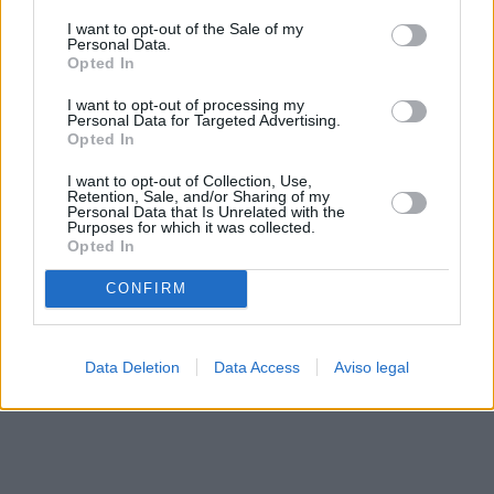
solo a este sitio web. Puede cambiar sus preferencias en
I want to opt-out of the Sale of my
cualquier momento entrando de nuevo en este sitio web o
Personal Data.
visitando nuestra política de privacidad.
Opted In
I want to opt-out of processing my
Personal Data for Targeted Advertising.
Opted In
I want to opt-out of Collection, Use,
Retention, Sale, and/or Sharing of my
Personal Data that Is Unrelated with the
Purposes for which it was collected.
Opted In
CONFIRM
Data Deletion
Data Access
Aviso legal