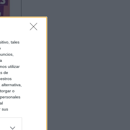
tivo, tales
e
nuncios,
ra
os utilizar
as de
uestros
alternativa,
torgar o
 personales
al
r sus
do nuestra