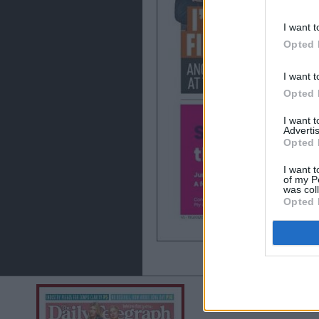
I want t
Opted 
I want t
Opted 
I want 
Advertis
Opted 
I want t
of my P
was col
Opted 