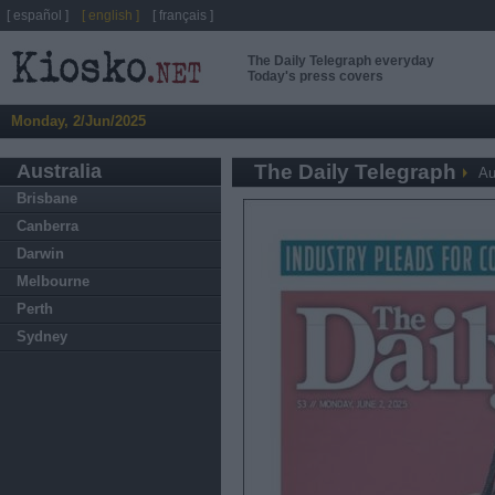
[ español ]
[ english ]
[ français ]
The Daily Telegraph everyday
Today's press covers
Monday, 2/Jun/2025
Australia
The Daily Telegraph
Au
Brisbane
Canberra
Darwin
Melbourne
Perth
Sydney