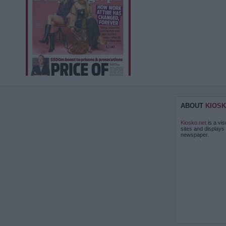
ABOUT
KIOSK
Kiosko.net
is a vis
sites and displays
newspaper.