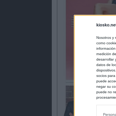
kiosko.ne
Nosotros y 
como cookie
información
medición de
desarrollar
datos de loc
dispositivo
socios para
puede acced
negar su co
puede no re
procesamien
preferencia
política de 
Persona