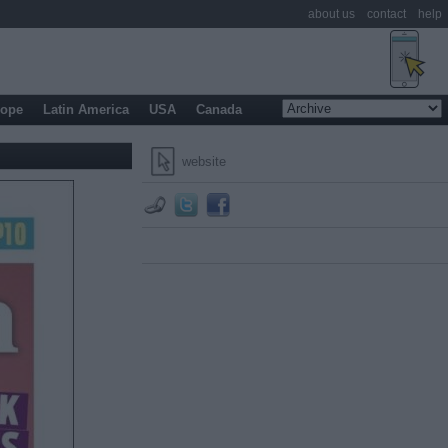
about us
contact
help
rope
Latin America
USA
Canada
website