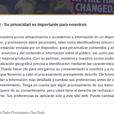
t -
Su privacidad es importante para nosotros
nuestros socios almacenamos o accedemos a información en un disposi
s, y procesamos datos personales, tales como identificadores únicos 
 estándar enviada por un dispositivo, para personalizar contenidos y a
 anuncios y del contenido e información sobre el público, así como pa
 y mejorar productos. Con su permiso, nosotros y nuestros socios podem
alización geográfica precisa e identificación mediante las característic
s. Puede hacer clic para otorgarnos su consentimiento a nosotros y a n
 que llevemos a cabo el procesamiento previamente descrito. De forma 
er a información más detallada y cambiar sus preferencias antes de o
nsentimiento. Tenga en cuenta que algún procesamiento de sus datos
querir de su consentimiento, pero usted tiene el derecho de rechazar t
to. Sus preferencias se aplicarán solo a este sitio web. Puede cambia
s en cualquier momento entrando de nuevo en este sitio web o visitan
privacidad.
l Data Processing Opt Outs