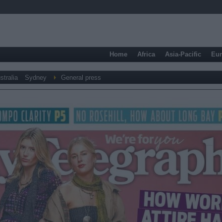
Home
Africa
Asia-Pacific
Eu
stralia
Sydney
General press