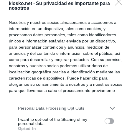
kiosko.net -
Su privacidad es importante para
nosotros
Nosotros y nuestros socios almacenamos o accedemos a
información en un dispositivo, tales como cookies, y
procesamos datos personales, tales como identificadores
únicos e información estándar enviada por un dispositivo,
para personalizar contenidos y anuncios, medición de
anuncios y del contenido e información sobre el público, así
como para desarrollar y mejorar productos. Con su permiso,
nosotros y nuestros socios podemos utilizar datos de
localización geográfica precisa e identificación mediante las
características de dispositivos. Puede hacer clic para
otorgarnos su consentimiento a nosotros y a nuestros socios
para que llevemos a cabo el procesamiento previamente
descrito. De forma alternativa, puede acceder a información
más detallada y cambiar sus preferencias antes de otorgar o
Personal Data Processing Opt Outs
negar su consentimiento. Tenga en cuenta que algún
procesamiento de sus datos personales puede no requerir
I want to opt-out of the Sharing of my
de su consentimiento, pero usted tiene el derecho de
personal data.
rechazar tal procesamiento. Sus preferencias se aplicarán
Opted In