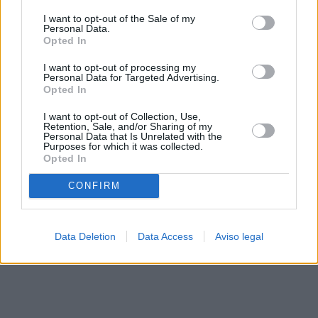
solo a este sitio web. Puede cambiar sus preferencias en
I want to opt-out of the Sale of my
cualquier momento entrando de nuevo en este sitio web o
Personal Data.
visitando nuestra política de privacidad.
Opted In
I want to opt-out of processing my
Personal Data for Targeted Advertising.
Opted In
I want to opt-out of Collection, Use,
Retention, Sale, and/or Sharing of my
Personal Data that Is Unrelated with the
Purposes for which it was collected.
Opted In
CONFIRM
Data Deletion
Data Access
Aviso legal