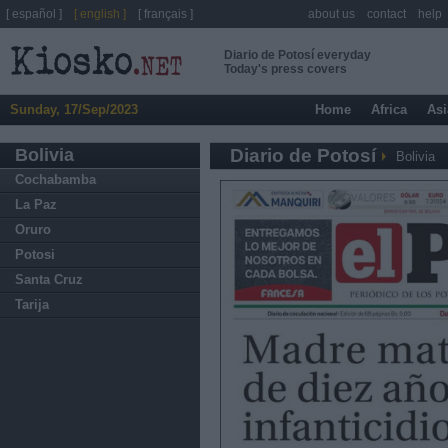
[ español ]
[ english ]
[ français ]
about us
contact
help
Diario de Potosí everyday
Today's press covers
Sunday, 17/Sep/2023
Home
Africa
Asi
Bolivia
Diario de Potosí
Bolivia
Cochabamba
La Paz
Oruro
Potosi
Santa Cruz
Tarija