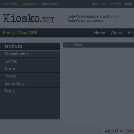
[ español ]
[ english ]
[ français ]
about us
contact
help
Today's newspapers in Bolivia
Today's press covers
Friday, 7/Aug/2026
Home
Africa
Asi
publicidad
Bolivia
Cochabamba
La Paz
Oruro
Potosi
Santa Cruz
Tarija
ABOUT
KIOSK