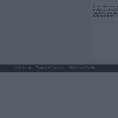
Kiosko.net
is a visu
access to the world
readable image take
each newspaper.
© Kiosko.net
Terms and Conditions
Privacy and Cookies