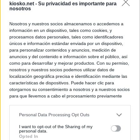
kiosko.net -
Su privacidad es importante para
nosotros
Nosotros y nuestros socios almacenamos o accedemos a
información en un dispositivo, tales como cookies, y
procesamos datos personales, tales como identificadores
únicos e información estándar enviada por un dispositivo,
para personalizar contenidos y anuncios, medición de
anuncios y del contenido e información sobre el público, así
como para desarrollar y mejorar productos. Con su permiso,
nosotros y nuestros socios podemos utilizar datos de
localización geográfica precisa e identificación mediante las
características de dispositivos. Puede hacer clic para
otorgarnos su consentimiento a nosotros y a nuestros socios
para que llevemos a cabo el procesamiento previamente
descrito. De forma alternativa, puede acceder a información
más detallada y cambiar sus preferencias antes de otorgar o
Personal Data Processing Opt Outs
negar su consentimiento. Tenga en cuenta que algún
procesamiento de sus datos personales puede no requerir
I want to opt-out of the Sharing of my
de su consentimiento, pero usted tiene el derecho de
personal data.
rechazar tal procesamiento. Sus preferencias se aplicarán
Opted In