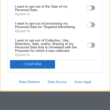
solo a este sitio web. Puede cambiar sus preferencias en
I want to opt-out of the Sale of my
cualquier momento entrando de nuevo en este sitio web o
Personal Data.
visitando nuestra política de privacidad.
Opted In
I want to opt-out of processing my
Personal Data for Targeted Advertising.
Opted In
I want to opt-out of Collection, Use,
Retention, Sale, and/or Sharing of my
Personal Data that Is Unrelated with the
Purposes for which it was collected.
Opted In
CONFIRM
Data Deletion
Data Access
Aviso legal