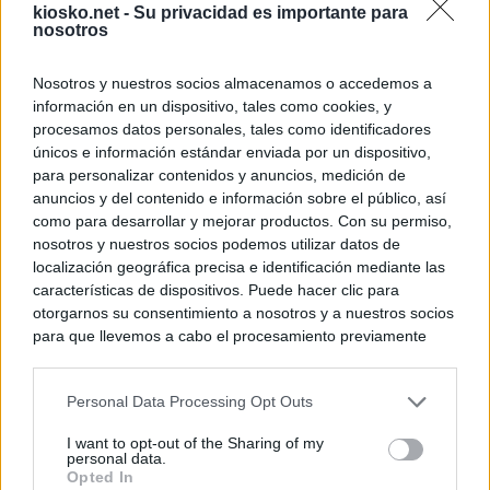
kiosko.net -
Su privacidad es importante para
nosotros
Nosotros y nuestros socios almacenamos o accedemos a
información en un dispositivo, tales como cookies, y
procesamos datos personales, tales como identificadores
únicos e información estándar enviada por un dispositivo,
para personalizar contenidos y anuncios, medición de
anuncios y del contenido e información sobre el público, así
como para desarrollar y mejorar productos. Con su permiso,
nosotros y nuestros socios podemos utilizar datos de
localización geográfica precisa e identificación mediante las
características de dispositivos. Puede hacer clic para
otorgarnos su consentimiento a nosotros y a nuestros socios
para que llevemos a cabo el procesamiento previamente
descrito. De forma alternativa, puede acceder a información
más detallada y cambiar sus preferencias antes de otorgar o
Personal Data Processing Opt Outs
negar su consentimiento. Tenga en cuenta que algún
procesamiento de sus datos personales puede no requerir
I want to opt-out of the Sharing of my
de su consentimiento, pero usted tiene el derecho de
personal data.
rechazar tal procesamiento. Sus preferencias se aplicarán
Opted In