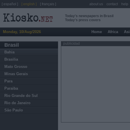
[ español ]
[ english ]
[ français ]
about us
contact
help
Today's newspapers in Brasil
Today's press covers
Monday, 10/Aug/2026
Home
Africa
Asi
publicidad
Brasil
Bahia
Brasilia
Mato Grosso
Minas Gerais
Para
Paraiba
Rio Grande do Sul
Rio de Janeiro
São Paulo