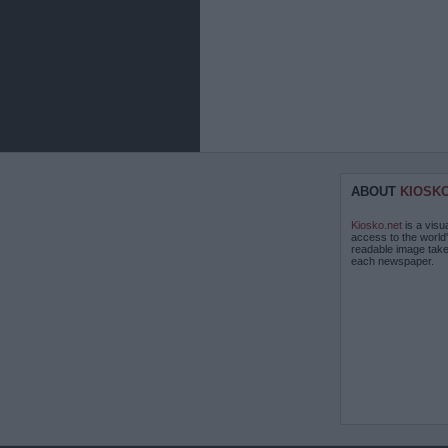
ABOUT
KIOSK
Kiosko.net
is a visu
access to the world
readable image take
each newspaper.