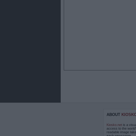
ABOUT
KIOSK
Kiosko.net
is a visu
access to the world
readable image take
each newspaper.