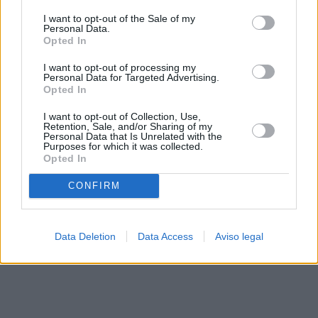
solo a este sitio web. Puede cambiar sus preferencias en
I want to opt-out of the Sale of my
cualquier momento entrando de nuevo en este sitio web o
Personal Data.
visitando nuestra política de privacidad.
Opted In
I want to opt-out of processing my
Personal Data for Targeted Advertising.
Opted In
I want to opt-out of Collection, Use,
Retention, Sale, and/or Sharing of my
Personal Data that Is Unrelated with the
Purposes for which it was collected.
Opted In
CONFIRM
Data Deletion
Data Access
Aviso legal