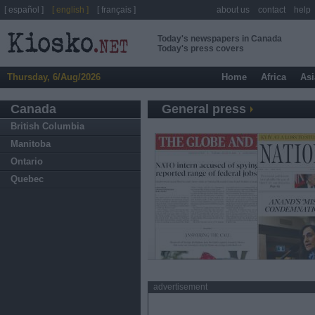
[ español ]
[ english ]
[ français ]
about us
contact
help
Today's newspapers in Canada
Today's press covers
Thursday, 6/Aug/2026
Home
Africa
Asi
Canada
General press
British Columbia
Manitoba
Ontario
Quebec
advertisement