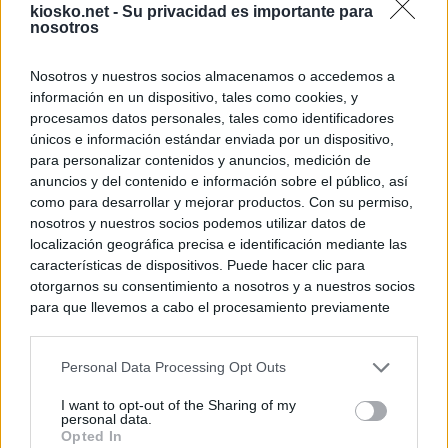
kiosko.net -
Su privacidad es importante para
nosotros
Nosotros y nuestros socios almacenamos o accedemos a
información en un dispositivo, tales como cookies, y
procesamos datos personales, tales como identificadores
únicos e información estándar enviada por un dispositivo,
para personalizar contenidos y anuncios, medición de
anuncios y del contenido e información sobre el público, así
como para desarrollar y mejorar productos. Con su permiso,
nosotros y nuestros socios podemos utilizar datos de
localización geográfica precisa e identificación mediante las
características de dispositivos. Puede hacer clic para
otorgarnos su consentimiento a nosotros y a nuestros socios
para que llevemos a cabo el procesamiento previamente
descrito. De forma alternativa, puede acceder a información
más detallada y cambiar sus preferencias antes de otorgar o
Personal Data Processing Opt Outs
negar su consentimiento. Tenga en cuenta que algún
procesamiento de sus datos personales puede no requerir
I want to opt-out of the Sharing of my
de su consentimiento, pero usted tiene el derecho de
personal data.
rechazar tal procesamiento. Sus preferencias se aplicarán
Opted In