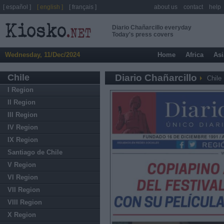
[ español ]
[ english ]
[ français ]
about us
contact
help
Diario Chañarcillo everyday
Today's press covers
Wednesday, 11/Dec/2024
Home
Africa
Asi
Chile
Diario Chañarcillo
Chile
I Region
II Region
III Region
IV Region
IX Region
Santiago de Chile
V Region
VI Region
VII Region
VIII Region
X Region