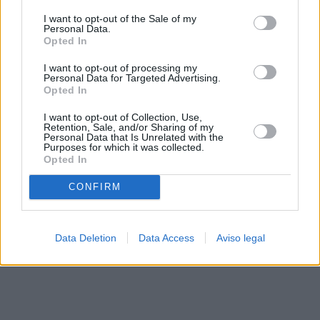
solo a este sitio web. Puede cambiar sus preferencias en
I want to opt-out of the Sale of my
cualquier momento entrando de nuevo en este sitio web o
Personal Data.
visitando nuestra política de privacidad.
Opted In
I want to opt-out of processing my
Personal Data for Targeted Advertising.
Opted In
I want to opt-out of Collection, Use,
Retention, Sale, and/or Sharing of my
Personal Data that Is Unrelated with the
Purposes for which it was collected.
Opted In
CONFIRM
Data Deletion
Data Access
Aviso legal