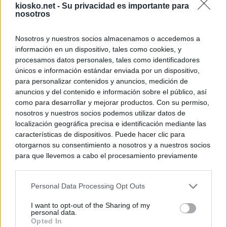
kiosko.net -
Su privacidad es importante para
nosotros
Nosotros y nuestros socios almacenamos o accedemos a
información en un dispositivo, tales como cookies, y
procesamos datos personales, tales como identificadores
únicos e información estándar enviada por un dispositivo,
para personalizar contenidos y anuncios, medición de
anuncios y del contenido e información sobre el público, así
como para desarrollar y mejorar productos. Con su permiso,
nosotros y nuestros socios podemos utilizar datos de
localización geográfica precisa e identificación mediante las
características de dispositivos. Puede hacer clic para
otorgarnos su consentimiento a nosotros y a nuestros socios
para que llevemos a cabo el procesamiento previamente
descrito. De forma alternativa, puede acceder a información
más detallada y cambiar sus preferencias antes de otorgar o
Personal Data Processing Opt Outs
negar su consentimiento. Tenga en cuenta que algún
procesamiento de sus datos personales puede no requerir
I want to opt-out of the Sharing of my
de su consentimiento, pero usted tiene el derecho de
personal data.
rechazar tal procesamiento. Sus preferencias se aplicarán
Opted In