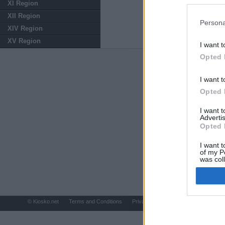
preferencia
XI Region
política de 
XII Region
Persona
XIV Region
XV Region
I want t
Opted 
ABOUT
KIOSK
I want t
Kiosko.net
is a vis
Opted 
sites and displays
newspaper.
I want 
Advertis
Opted 
I want t
of my P
was col
Opted 
© Kiosko.net
Terms and Conditions
Privacy and Cookies