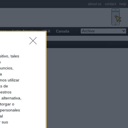
about us
contact
help
rope
Latin America
USA
Canada
tivo, tales
e
nuncios,
ra
os utilizar
as de
uestros
alternativa,
torgar o
 personales
al
r sus