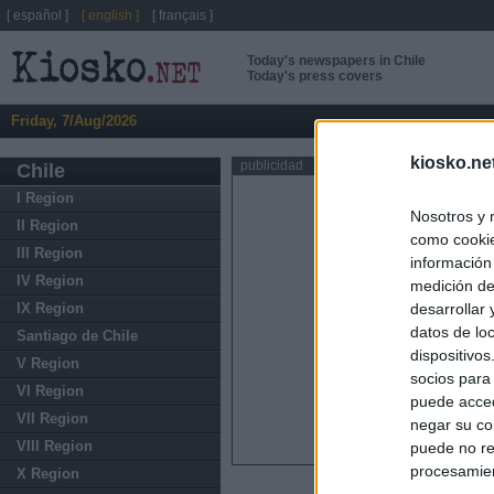
[ español ]
[ english ]
[ français ]
Today's newspapers in Chile
Today's press covers
Friday, 7/Aug/2026
kiosko.ne
publicidad
Chile
I Region
Nosotros y 
II Region
como cookie
III Region
información
IV Region
medición de
IX Region
desarrollar
datos de loc
Santiago de Chile
dispositivo
V Region
socios para
VI Region
puede acced
VII Region
negar su co
VIII Region
puede no re
procesamien
X Region