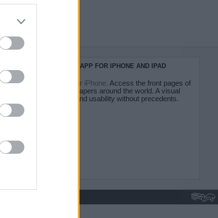
do nuestra
KIOSKO.NET APP FOR IPHONE AND IPAD
Kiosko.net for iPhone.
Access the front pages of
major newspapers around the world. A visual
experience and usability without precedents.