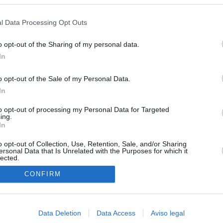
s en cualquier momento entrando de nuevo en este sitio web o visitan
privacidad.
l Data Processing Opt Outs
o opt-out of the Sharing of my personal data.
In
O.NET
o opt-out of the Sale of my Personal Data.
ual daily press directory that gives access to the world's largest news
In
 a readable image taken from today's frontpage cover of each
to opt-out of processing my Personal Data for Targeted
ing.
In
o opt-out of Collection, Use, Retention, Sale, and/or Sharing
ersonal Data that Is Unrelated with the Purposes for which it
lected.
In
CONFIRM
Data Deletion
Data Access
Aviso legal