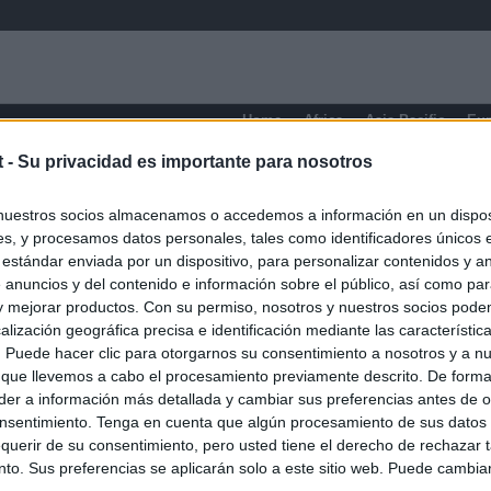
Home
Africa
Asia-Pacific
Eu
t -
Su privacidad es importante para nosotros
X Region
nuestros socios almacenamos o accedemos a información en un disposi
s, y procesamos datos personales, tales como identificadores únicos 
 estándar enviada por un dispositivo, para personalizar contenidos y a
 anuncios y del contenido e información sobre el público, así como pa
 y mejorar productos. Con su permiso, nosotros y nuestros socios podem
alización geográfica precisa e identificación mediante las característic
s. Puede hacer clic para otorgarnos su consentimiento a nosotros y a n
 que llevemos a cabo el procesamiento previamente descrito. De forma 
er a información más detallada y cambiar sus preferencias antes de o
nsentimiento. Tenga en cuenta que algún procesamiento de sus datos
querir de su consentimiento, pero usted tiene el derecho de rechazar t
to. Sus preferencias se aplicarán solo a este sitio web. Puede cambia