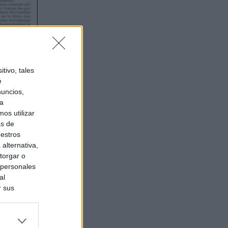
tivo, tales
e
nuncios,
ra
os utilizar
as de
uestros
alternativa,
torgar o
 personales
al
r sus
do nuestra