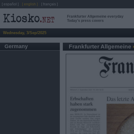
[ español ]
[ english ]
[ français ]
Frankfurter Allgemeine everyday
Today's press covers
Wednesday, 3/Sep/2025
Germany
Frankfurter Allgemeine