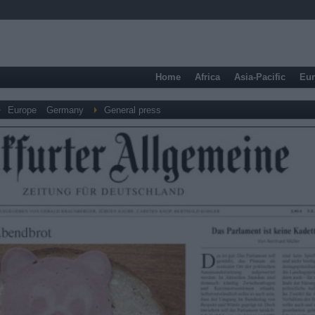
Home
Africa
Asia-Pacific
Eu
Europe
Germany
General press