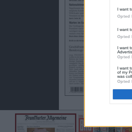
I want t
Opted 
I want t
Opted 
I want 
Advertis
Opted 
I want t
of my P
was col
Opted 