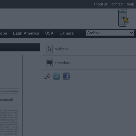
about us
contact
help
rope
Latin America
USA
Canada
website
translate