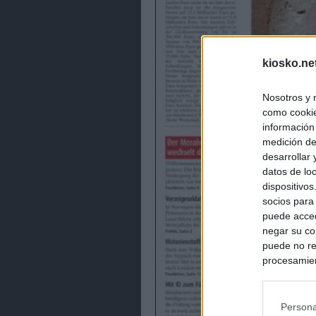
kiosko.ne
Nosotros y 
como cookie
información
medición de
desarrollar
datos de loc
dispositivo
socios para
puede acced
negar su co
puede no re
procesamien
preferencia
política de 
Persona