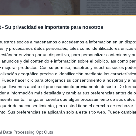
t -
Su privacidad es importante para nosotros
nuestros socios almacenamos o accedemos a información en un disposi
s, y procesamos datos personales, tales como identificadores únicos 
 estándar enviada por un dispositivo, para personalizar contenidos y a
 anuncios y del contenido e información sobre el público, así como pa
 y mejorar productos. Con su permiso, nosotros y nuestros socios podem
alización geográfica precisa e identificación mediante las característic
s. Puede hacer clic para otorgarnos su consentimiento a nosotros y a n
 que llevemos a cabo el procesamiento previamente descrito. De forma 
er a información más detallada y cambiar sus preferencias antes de o
nsentimiento. Tenga en cuenta que algún procesamiento de sus datos
querir de su consentimiento, pero usted tiene el derecho de rechazar t
to. Sus preferencias se aplicarán solo a este sitio web. Puede cambia
s en cualquier momento entrando de nuevo en este sitio web o visitan
privacidad.
l Data Processing Opt Outs