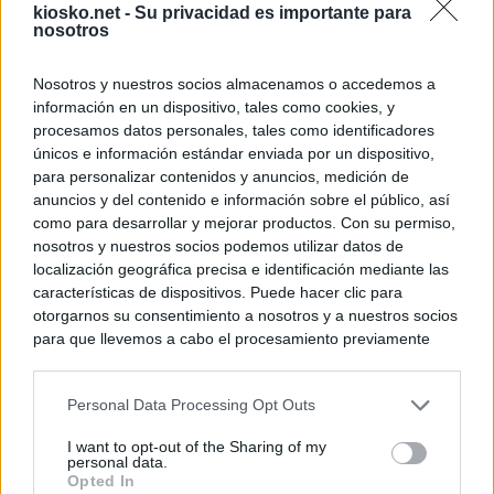
kiosko.net -
Su privacidad es importante para
nosotros
Nosotros y nuestros socios almacenamos o accedemos a
información en un dispositivo, tales como cookies, y
procesamos datos personales, tales como identificadores
únicos e información estándar enviada por un dispositivo,
para personalizar contenidos y anuncios, medición de
anuncios y del contenido e información sobre el público, así
como para desarrollar y mejorar productos. Con su permiso,
nosotros y nuestros socios podemos utilizar datos de
localización geográfica precisa e identificación mediante las
características de dispositivos. Puede hacer clic para
otorgarnos su consentimiento a nosotros y a nuestros socios
para que llevemos a cabo el procesamiento previamente
descrito. De forma alternativa, puede acceder a información
más detallada y cambiar sus preferencias antes de otorgar o
Personal Data Processing Opt Outs
negar su consentimiento. Tenga en cuenta que algún
procesamiento de sus datos personales puede no requerir
I want to opt-out of the Sharing of my
de su consentimiento, pero usted tiene el derecho de
personal data.
rechazar tal procesamiento. Sus preferencias se aplicarán
Opted In