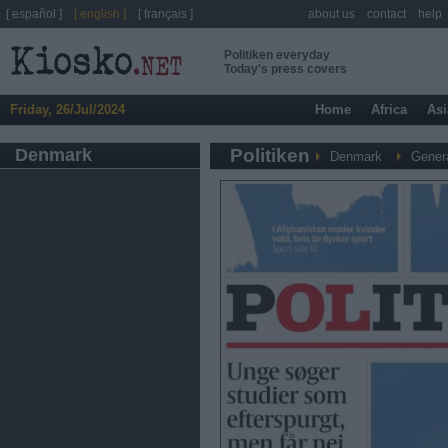
[ español ]
[ english ]
[ français ]
about us
contact
help
Politiken everyday
Today's press covers
Friday, 26/Jul/2024
Home
Africa
Asi
Denmark
Politiken
Denmark
Gener