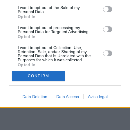
solo a este sitio web. Puede cambiar sus preferencias en
I want to opt-out of the Sale of my
cualquier momento entrando de nuevo en este sitio web o
Personal Data.
visitando nuestra política de privacidad.
Opted In
I want to opt-out of processing my
Personal Data for Targeted Advertising.
Opted In
I want to opt-out of Collection, Use,
Retention, Sale, and/or Sharing of my
Personal Data that Is Unrelated with the
Purposes for which it was collected.
Opted In
CONFIRM
Data Deletion
Data Access
Aviso legal