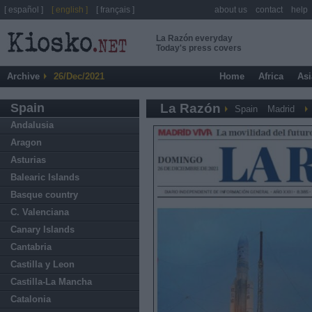
[ español ]
[ english ]
[ français ]
about us
contact
help
La Razón everyday
Today's press covers
Archive
26/Dec/2021
Home
Africa
Asi
Spain
La Razón
Spain
Madrid
Andalusia
Aragon
Asturias
Balearic Islands
Basque country
C. Valenciana
Canary Islands
Cantabria
Castilla y Leon
Castilla-La Mancha
Catalonia