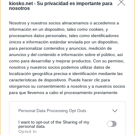
kiosko.net -
Su privacidad es importante para
nosotros
Nosotros y nuestros socios almacenamos o accedemos a
información en un dispositivo, tales como cookies, y
procesamos datos personales, tales como identificadores
únicos e información estándar enviada por un dispositivo,
para personalizar contenidos y anuncios, medición de
anuncios y del contenido e información sobre el público, así
como para desarrollar y mejorar productos. Con su permiso,
nosotros y nuestros socios podemos utilizar datos de
localización geográfica precisa e identificación mediante las
características de dispositivos. Puede hacer clic para
otorgarnos su consentimiento a nosotros y a nuestros socios
para que llevemos a cabo el procesamiento previamente
descrito. De forma alternativa, puede acceder a información
más detallada y cambiar sus preferencias antes de otorgar o
Personal Data Processing Opt Outs
negar su consentimiento. Tenga en cuenta que algún
procesamiento de sus datos personales puede no requerir
I want to opt-out of the Sharing of my
de su consentimiento, pero usted tiene el derecho de
personal data.
rechazar tal procesamiento. Sus preferencias se aplicarán
Opted In