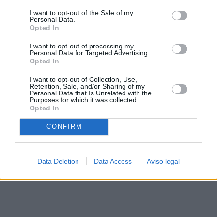
solo a este sitio web. Puede cambiar sus preferencias en
I want to opt-out of the Sale of my
cualquier momento entrando de nuevo en este sitio web o
Personal Data.
visitando nuestra política de privacidad.
Opted In
I want to opt-out of processing my
Personal Data for Targeted Advertising.
Opted In
I want to opt-out of Collection, Use,
Retention, Sale, and/or Sharing of my
Personal Data that Is Unrelated with the
Purposes for which it was collected.
Opted In
CONFIRM
Data Deletion
Data Access
Aviso legal