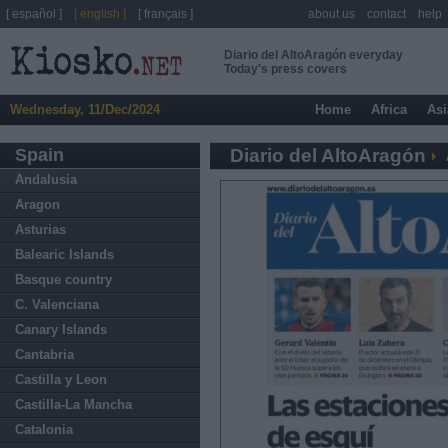
[ español ]
[ english ]
[ français ]
about us
contact
help
Diario del AltoAragón everyday
Today's press covers
Wednesday, 11/Dec/2024
Home
Africa
Asi
Spain
Diario del AltoAragón
Andalusia
Aragon
Asturias
Balearic Islands
Basque country
C. Valenciana
Canary Islands
Cantabria
Castilla y Leon
Castilla-La Mancha
Catalonia