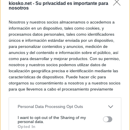
kiosko.net -
Su privacidad es importante para
nosotros
Nosotros y nuestros socios almacenamos o accedemos a
información en un dispositivo, tales como cookies, y
procesamos datos personales, tales como identificadores
únicos e información estándar enviada por un dispositivo,
para personalizar contenidos y anuncios, medición de
anuncios y del contenido e información sobre el público, así
como para desarrollar y mejorar productos. Con su permiso,
nosotros y nuestros socios podemos utilizar datos de
localización geográfica precisa e identificación mediante las
características de dispositivos. Puede hacer clic para
otorgarnos su consentimiento a nosotros y a nuestros socios
para que llevemos a cabo el procesamiento previamente
descrito. De forma alternativa, puede acceder a información
más detallada y cambiar sus preferencias antes de otorgar o
Personal Data Processing Opt Outs
negar su consentimiento. Tenga en cuenta que algún
procesamiento de sus datos personales puede no requerir
I want to opt-out of the Sharing of my
de su consentimiento, pero usted tiene el derecho de
personal data.
rechazar tal procesamiento. Sus preferencias se aplicarán
Opted In