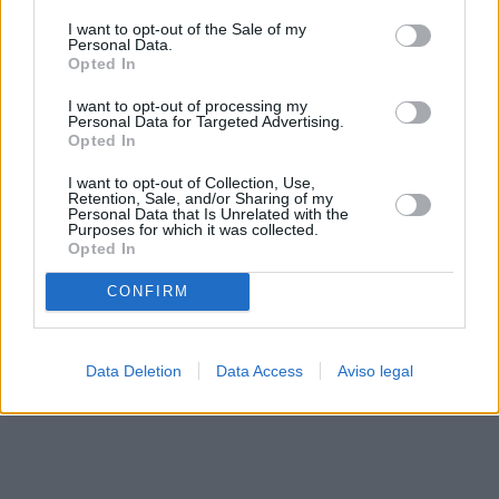
solo a este sitio web. Puede cambiar sus preferencias en
I want to opt-out of the Sale of my
cualquier momento entrando de nuevo en este sitio web o
Personal Data.
visitando nuestra política de privacidad.
Opted In
I want to opt-out of processing my
Personal Data for Targeted Advertising.
Opted In
I want to opt-out of Collection, Use,
Retention, Sale, and/or Sharing of my
Personal Data that Is Unrelated with the
Purposes for which it was collected.
Opted In
CONFIRM
Data Deletion
Data Access
Aviso legal