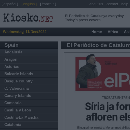
[ español ]
[ english ]
[ français ]
about us
contact
help
El Periódico de Catalunya everyday
Today's press covers
Wednesday, 11/Dec/2024
Home
Africa
Asi
Spain
El Periódico de Catalu
Andalusia
Aragon
Asturias
Balearic Islands
Basque country
C. Valenciana
Canary Islands
Cantabria
Castilla y Leon
Castilla-La Mancha
Catalonia