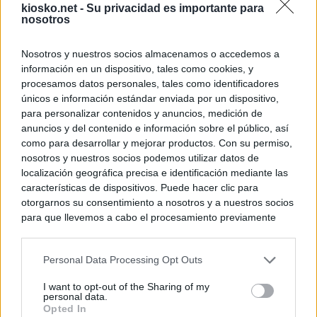
kiosko.net -
Su privacidad es importante para
nosotros
Nosotros y nuestros socios almacenamos o accedemos a
información en un dispositivo, tales como cookies, y
procesamos datos personales, tales como identificadores
únicos e información estándar enviada por un dispositivo,
para personalizar contenidos y anuncios, medición de
anuncios y del contenido e información sobre el público, así
como para desarrollar y mejorar productos. Con su permiso,
nosotros y nuestros socios podemos utilizar datos de
localización geográfica precisa e identificación mediante las
características de dispositivos. Puede hacer clic para
otorgarnos su consentimiento a nosotros y a nuestros socios
para que llevemos a cabo el procesamiento previamente
descrito. De forma alternativa, puede acceder a información
más detallada y cambiar sus preferencias antes de otorgar o
Personal Data Processing Opt Outs
negar su consentimiento. Tenga en cuenta que algún
procesamiento de sus datos personales puede no requerir
I want to opt-out of the Sharing of my
de su consentimiento, pero usted tiene el derecho de
personal data.
rechazar tal procesamiento. Sus preferencias se aplicarán
Opted In