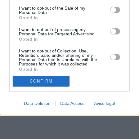
solo a este sitio web. Puede cambiar sus preferencias en
I want to opt-out of the Sale of my
cualquier momento entrando de nuevo en este sitio web o
Personal Data.
visitando nuestra política de privacidad.
Opted In
I want to opt-out of processing my
Personal Data for Targeted Advertising.
Opted In
I want to opt-out of Collection, Use,
Retention, Sale, and/or Sharing of my
Personal Data that Is Unrelated with the
Purposes for which it was collected.
Opted In
CONFIRM
Data Deletion
Data Access
Aviso legal