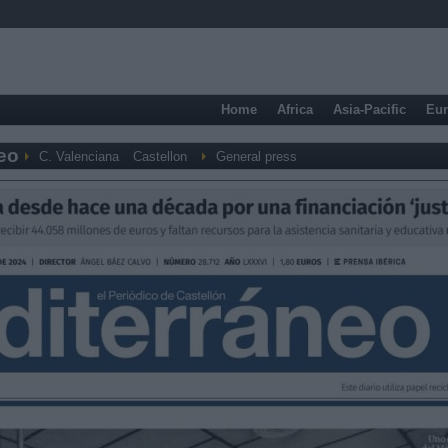
Home
Africa
Asia-Pacific
Eu
neo
C. Valenciana
Castellon
General press