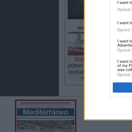
I want t
Opted 
I want t
Opted 
I want 
Advertis
Opted 
I want t
of my P
was col
Opted 