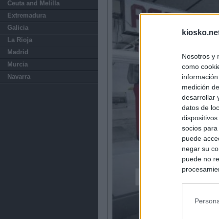
Ceuta and Melilla
Extremadura
Galicia
kiosko.ne
La Rioja
Madrid
Nosotros y 
Murcia
como cookie
información
Navarra
medición de
desarrollar
datos de loc
dispositivo
socios para
puede acced
negar su co
puede no re
procesamien
preferencia
política de 
Persona