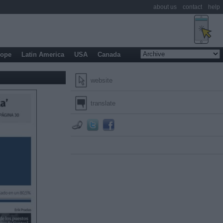
about us
contact
help
rope
Latin America
USA
Canada
website
translate