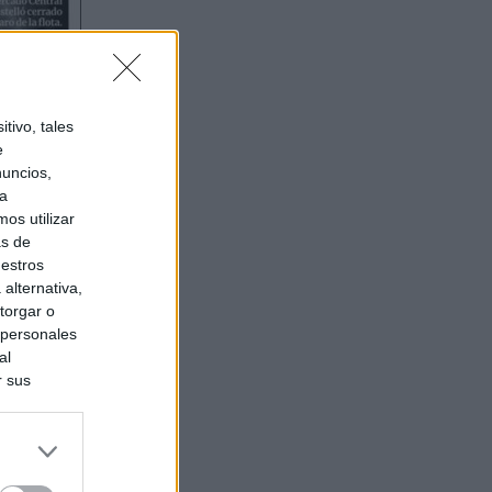
tivo, tales
e
nuncios,
ra
os utilizar
as de
uestros
alternativa,
torgar o
 personales
al
r sus
do nuestra