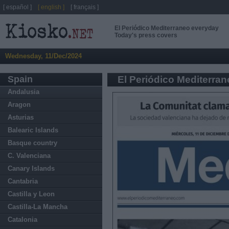
[ español ]
[ english ]
[ français ]
El Periódico Mediterraneo everyday
Today's press covers
Wednesday, 11/Dec/2024
Spain
El Periódico Mediterra
Andalusia
Aragon
Asturias
Balearic Islands
Basque country
C. Valenciana
Canary Islands
Cantabria
Castilla y Leon
Castilla-La Mancha
Catalonia