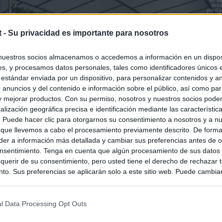
t -
Su privacidad es importante para nosotros
nuestros socios almacenamos o accedemos a información en un disposi
s, y procesamos datos personales, tales como identificadores únicos 
 estándar enviada por un dispositivo, para personalizar contenidos y a
 anuncios y del contenido e información sobre el público, así como pa
 y mejorar productos. Con su permiso, nosotros y nuestros socios podem
alización geográfica precisa e identificación mediante las característic
s. Puede hacer clic para otorgarnos su consentimiento a nosotros y a n
 que llevemos a cabo el procesamiento previamente descrito. De forma 
er a información más detallada y cambiar sus preferencias antes de o
nsentimiento. Tenga en cuenta que algún procesamiento de sus datos
querir de su consentimiento, pero usted tiene el derecho de rechazar t
to. Sus preferencias se aplicarán solo a este sitio web. Puede cambia
s en cualquier momento entrando de nuevo en este sitio web o visitan
privacidad.
l Data Processing Opt Outs