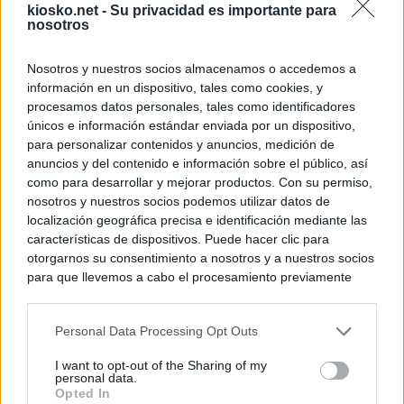
kiosko.net -
Su privacidad es importante para
nosotros
Nosotros y nuestros socios almacenamos o accedemos a
información en un dispositivo, tales como cookies, y
procesamos datos personales, tales como identificadores
únicos e información estándar enviada por un dispositivo,
para personalizar contenidos y anuncios, medición de
anuncios y del contenido e información sobre el público, así
como para desarrollar y mejorar productos. Con su permiso,
nosotros y nuestros socios podemos utilizar datos de
localización geográfica precisa e identificación mediante las
características de dispositivos. Puede hacer clic para
otorgarnos su consentimiento a nosotros y a nuestros socios
para que llevemos a cabo el procesamiento previamente
descrito. De forma alternativa, puede acceder a información
más detallada y cambiar sus preferencias antes de otorgar o
Personal Data Processing Opt Outs
negar su consentimiento. Tenga en cuenta que algún
procesamiento de sus datos personales puede no requerir
I want to opt-out of the Sharing of my
de su consentimiento, pero usted tiene el derecho de
personal data.
rechazar tal procesamiento. Sus preferencias se aplicarán
Opted In