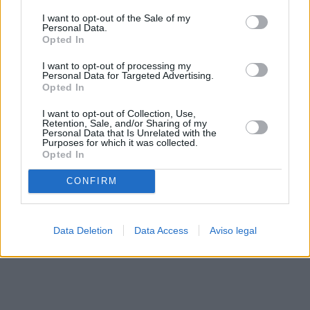
solo a este sitio web. Puede cambiar sus preferencias en
I want to opt-out of the Sale of my
cualquier momento entrando de nuevo en este sitio web o
Personal Data.
visitando nuestra política de privacidad.
Opted In
I want to opt-out of processing my
Personal Data for Targeted Advertising.
Opted In
I want to opt-out of Collection, Use,
Retention, Sale, and/or Sharing of my
Personal Data that Is Unrelated with the
Purposes for which it was collected.
Opted In
CONFIRM
Data Deletion
Data Access
Aviso legal