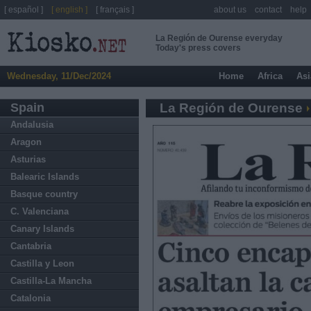
[ español ]
[ english ]
[ français ]
about us
contact
help
La Región de Ourense everyday
Today's press covers
Wednesday, 11/Dec/2024
Home
Africa
Asi
Spain
La Región de Ourense
Andalusia
Aragon
Asturias
Balearic Islands
Basque country
C. Valenciana
Canary Islands
Cantabria
Castilla y Leon
Castilla-La Mancha
Catalonia