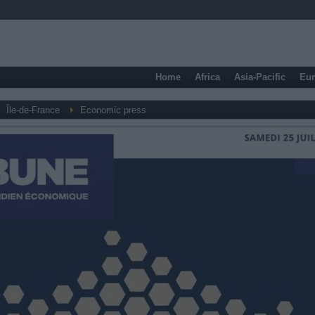
Home
Africa
Asia-Pacific
Eu
Île-de-France
Economic press