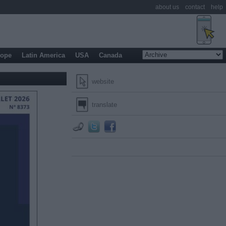
about us
contact
help
rope
Latin America
USA
Canada
website
translate