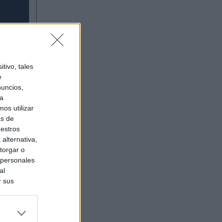
tivo, tales
e
nuncios,
ra
os utilizar
as de
uestros
alternativa,
torgar o
 personales
al
r sus
do nuestra