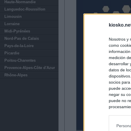
Haute-Normandie
Languedoc-Roussillon
Limousin
Lorraine
kiosko.ne
Midi-Pyrénées
Nord-Pas de Calais
Nosotros y 
como cookie
Pays-de-la-Loire
información
Picardie
medición de
Poitou-Charentes
desarrollar
Provence-Alpes-Côte d'Azur
datos de loc
Rhône-Alpes
dispositivo
socios para
puede acced
negar su co
puede no re
procesamien
preferencia
política de 
Persona