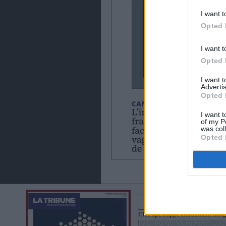
I want t
Opted 
I want t
Opted 
I want 
Advertis
Opted 
I want t
of my P
was col
Opted 