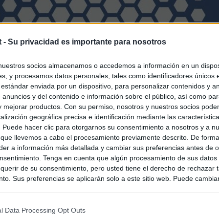
t -
Su privacidad es importante para nosotros
nuestros socios almacenamos o accedemos a información en un disposi
s, y procesamos datos personales, tales como identificadores únicos 
 estándar enviada por un dispositivo, para personalizar contenidos y a
 anuncios y del contenido e información sobre el público, así como pa
 y mejorar productos. Con su permiso, nosotros y nuestros socios podem
alización geográfica precisa e identificación mediante las característic
s. Puede hacer clic para otorgarnos su consentimiento a nosotros y a n
 que llevemos a cabo el procesamiento previamente descrito. De forma 
er a información más detallada y cambiar sus preferencias antes de o
nsentimiento. Tenga en cuenta que algún procesamiento de sus datos
querir de su consentimiento, pero usted tiene el derecho de rechazar t
to. Sus preferencias se aplicarán solo a este sitio web. Puede cambia
s en cualquier momento entrando de nuevo en este sitio web o visitan
privacidad.
l Data Processing Opt Outs