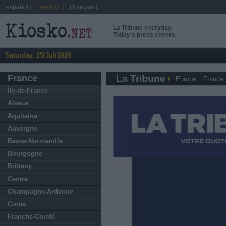
[ español ]
[ english ]
[ français ]
La Tribune everyday
Today's press covers
Saturday, 25/Jul/2026
France
La Tribune
Europe
France
Île-de-France
Alsace
Aquitaine
Auvergne
Basse-Normandie
Bourgogne
Brittany
Centre
Champagne-Ardenne
Corse
Franche-Comté