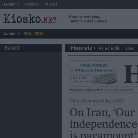
[ español ]
[ english ]
[ français ]
Haaretz everyday
Today's press covers
Archive
3/Oct/2018
Israel
Haaretz
Asia-Pacific
Israel