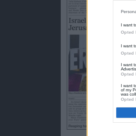
política de 
Persona
I want t
Opted 
I want t
Opted 
I want 
Advertis
Opted 
I want t
of my P
was col
Opted 