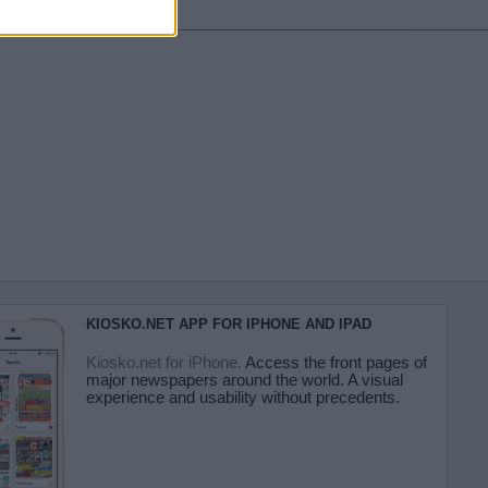
KIOSKO.NET APP FOR IPHONE AND IPAD
Kiosko.net for iPhone.
Access the front pages of
major newspapers around the world. A visual
experience and usability without precedents.