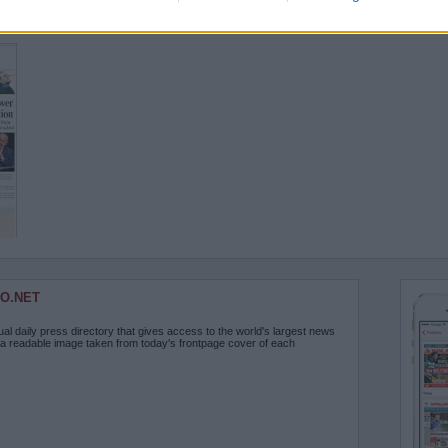
O.NET
ual daily press directory that gives access to the world's largest news
 a readable image taken from today's frontpage cover of each