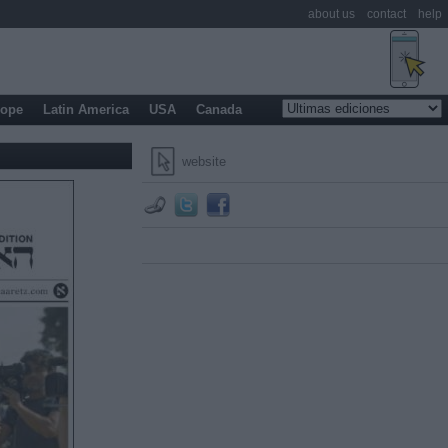
about us
contact
help
rope
Latin America
USA
Canada
website