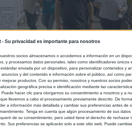
t -
Su privacidad es importante para nosotros
nuestros socios almacenamos o accedemos a información en un disposi
s, y procesamos datos personales, tales como identificadores únicos 
 estándar enviada por un dispositivo, para personalizar contenidos y a
 anuncios y del contenido e información sobre el público, así como pa
 y mejorar productos. Con su permiso, nosotros y nuestros socios podem
alización geográfica precisa e identificación mediante las característic
s. Puede hacer clic para otorgarnos su consentimiento a nosotros y a n
 que llevemos a cabo el procesamiento previamente descrito. De forma 
er a información más detallada y cambiar sus preferencias antes de o
nsentimiento. Tenga en cuenta que algún procesamiento de sus datos
querir de su consentimiento, pero usted tiene el derecho de rechazar t
to. Sus preferencias se aplicarán solo a este sitio web. Puede cambia
s en cualquier momento entrando de nuevo en este sitio web o visitan