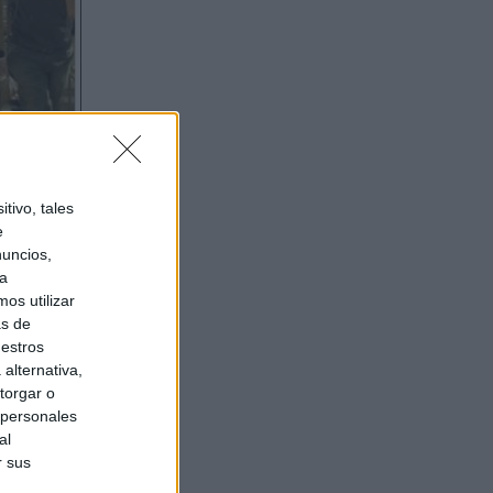
tivo, tales
e
nuncios,
ra
os utilizar
as de
uestros
alternativa,
torgar o
 personales
al
r sus
do nuestra