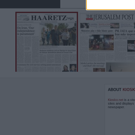
ABOUT
KIOSK
Kiosko.net
is a vis
sites and displays
newspaper.