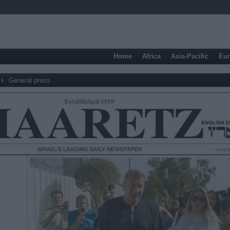
Home
Africa
Asia-Pacific
Eu
General press