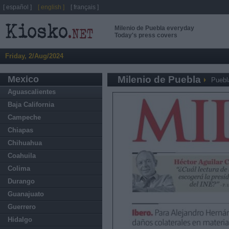
[ español ]
[ english ]
[ français ]
Milenio de Puebla everyday
Today's press covers
Friday, 2/Aug/2024
Mexico
Milenio de Puebla
Puebl
Aguascalientes
Baja California
Campeche
Chiapas
Chihuahua
Coahuila
Colima
Durango
Guanajuato
Guerrero
Hidalgo