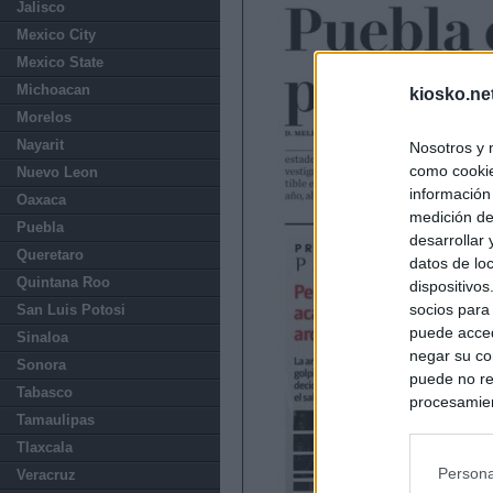
Jalisco
Mexico City
Mexico State
Michoacan
kiosko.ne
Morelos
Nayarit
Nosotros y 
como cookie
Nuevo Leon
información
Oaxaca
medición de
Puebla
desarrollar
Queretaro
datos de loc
Quintana Roo
dispositivo
socios para
San Luis Potosi
puede acced
Sinaloa
negar su co
Sonora
puede no re
Tabasco
procesamien
Tamaulipas
preferencia
política de 
Tlaxcala
Persona
Veracruz