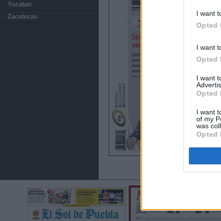
Yucatan
I want t
Zacatecas
Opted 
I want t
Opted 
I want 
Advertis
Opted 
I want t
of my P
was col
Opted 