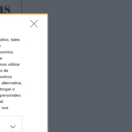
tivo, tales
e
nuncios,
ra
os utilizar
as de
uestros
alternativa,
torgar o
 personales
al
r sus
do nuestra