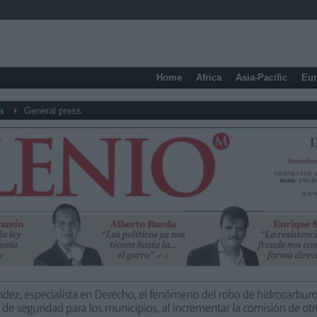
Home
Africa
Asia-Pacific
Eu
a
General press