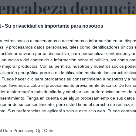
t -
Su privacidad es importante para nosotros
nuestros socios almacenamos o accedemos a información en un disposi
s, y procesamos datos personales, tales como identificadores únicos 
 estándar enviada por un dispositivo, para personalizar contenidos y a
 anuncios y del contenido e información sobre el público, así como pa
 y mejorar productos. Con su permiso, nosotros y nuestros socios podem
alización geográfica precisa e identificación mediante las característic
s. Puede hacer clic para otorgarnos su consentimiento a nosotros y a n
 que llevemos a cabo el procesamiento previamente descrito. De forma 
er a información más detallada y cambiar sus preferencias antes de o
nsentimiento. Tenga en cuenta que algún procesamiento de sus datos
querir de su consentimiento, pero usted tiene el derecho de rechazar t
to. Sus preferencias se aplicarán solo a este sitio web. Puede cambia
s en cualquier momento entrando de nuevo en este sitio web o visitan
privacidad.
l Data Processing Opt Outs