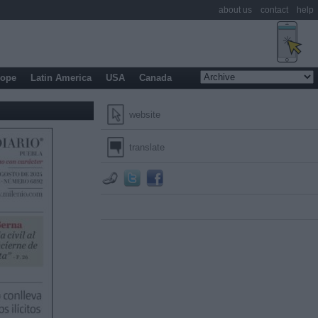
about us
contact
help
rope
Latin America
USA
Canada
website
translate