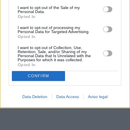
solo a este sitio web. Puede cambiar sus preferencias en
I want to opt-out of the Sale of my
cualquier momento entrando de nuevo en este sitio web o
Personal Data.
visitando nuestra política de privacidad.
Opted In
I want to opt-out of processing my
Personal Data for Targeted Advertising.
Opted In
I want to opt-out of Collection, Use,
Retention, Sale, and/or Sharing of my
Personal Data that Is Unrelated with the
Purposes for which it was collected.
Opted In
CONFIRM
Data Deletion
Data Access
Aviso legal