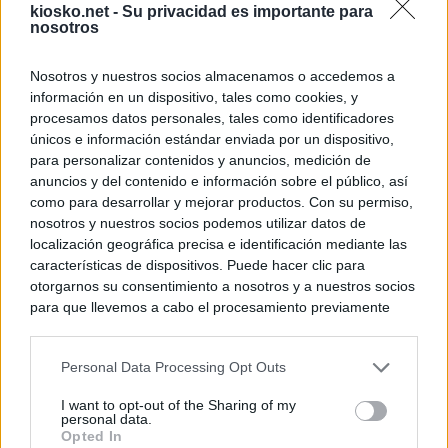
kiosko.net -
Su privacidad es importante para
nosotros
Nosotros y nuestros socios almacenamos o accedemos a
información en un dispositivo, tales como cookies, y
procesamos datos personales, tales como identificadores
únicos e información estándar enviada por un dispositivo,
para personalizar contenidos y anuncios, medición de
anuncios y del contenido e información sobre el público, así
como para desarrollar y mejorar productos. Con su permiso,
nosotros y nuestros socios podemos utilizar datos de
localización geográfica precisa e identificación mediante las
características de dispositivos. Puede hacer clic para
otorgarnos su consentimiento a nosotros y a nuestros socios
para que llevemos a cabo el procesamiento previamente
descrito. De forma alternativa, puede acceder a información
más detallada y cambiar sus preferencias antes de otorgar o
Personal Data Processing Opt Outs
negar su consentimiento. Tenga en cuenta que algún
procesamiento de sus datos personales puede no requerir
I want to opt-out of the Sharing of my
de su consentimiento, pero usted tiene el derecho de
personal data.
rechazar tal procesamiento. Sus preferencias se aplicarán
Opted In