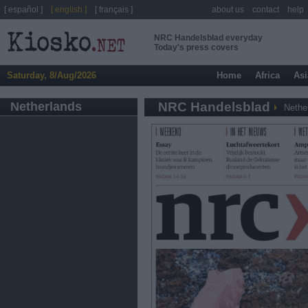
[ español ]
[ english ]
[ français ]
about us
contact
help
NRC Handelsblad everyday
Today's press covers
Saturday, 8/Aug/2026
Home
Africa
Asi
Netherlands
NRC Handelsblad
Nethe