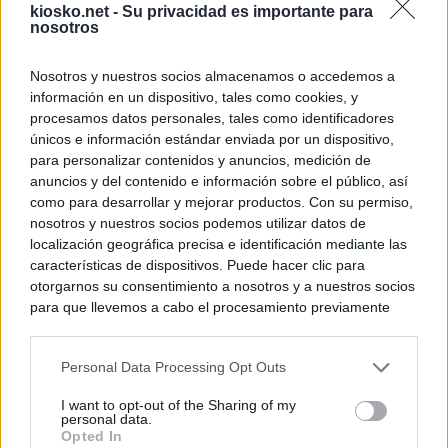
kiosko.net -
Su privacidad es importante para
nosotros
Nosotros y nuestros socios almacenamos o accedemos a
información en un dispositivo, tales como cookies, y
procesamos datos personales, tales como identificadores
únicos e información estándar enviada por un dispositivo,
para personalizar contenidos y anuncios, medición de
anuncios y del contenido e información sobre el público, así
como para desarrollar y mejorar productos. Con su permiso,
nosotros y nuestros socios podemos utilizar datos de
localización geográfica precisa e identificación mediante las
características de dispositivos. Puede hacer clic para
otorgarnos su consentimiento a nosotros y a nuestros socios
para que llevemos a cabo el procesamiento previamente
descrito. De forma alternativa, puede acceder a información
más detallada y cambiar sus preferencias antes de otorgar o
Personal Data Processing Opt Outs
negar su consentimiento. Tenga en cuenta que algún
procesamiento de sus datos personales puede no requerir
I want to opt-out of the Sharing of my
de su consentimiento, pero usted tiene el derecho de
personal data.
rechazar tal procesamiento. Sus preferencias se aplicarán
Opted In