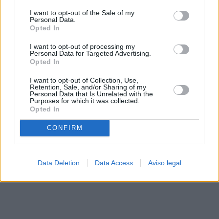
solo a este sitio web. Puede cambiar sus preferencias en
I want to opt-out of the Sale of my
cualquier momento entrando de nuevo en este sitio web o
Personal Data.
visitando nuestra política de privacidad.
Opted In
I want to opt-out of processing my
Personal Data for Targeted Advertising.
Opted In
I want to opt-out of Collection, Use,
Retention, Sale, and/or Sharing of my
Personal Data that Is Unrelated with the
Purposes for which it was collected.
Opted In
CONFIRM
Data Deletion
Data Access
Aviso legal