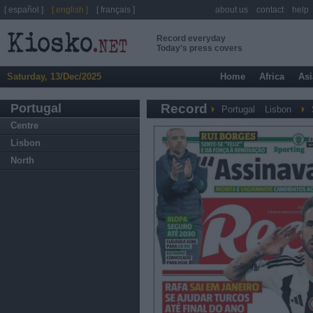
[ español ]
[ english ]
[ français ]
about us
contact
help
Record everyday
Today's press covers
Saturday, 13/Dec/2025
Home
Africa
Asi
Portugal
Record
Portugal
Lisbon
Centre
Lisbon
North