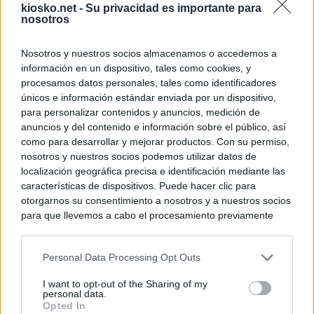
kiosko.net -
Su privacidad es importante para
nosotros
Nosotros y nuestros socios almacenamos o accedemos a
información en un dispositivo, tales como cookies, y
procesamos datos personales, tales como identificadores
únicos e información estándar enviada por un dispositivo,
para personalizar contenidos y anuncios, medición de
anuncios y del contenido e información sobre el público, así
como para desarrollar y mejorar productos. Con su permiso,
nosotros y nuestros socios podemos utilizar datos de
localización geográfica precisa e identificación mediante las
características de dispositivos. Puede hacer clic para
otorgarnos su consentimiento a nosotros y a nuestros socios
para que llevemos a cabo el procesamiento previamente
descrito. De forma alternativa, puede acceder a información
más detallada y cambiar sus preferencias antes de otorgar o
Personal Data Processing Opt Outs
negar su consentimiento. Tenga en cuenta que algún
procesamiento de sus datos personales puede no requerir
I want to opt-out of the Sharing of my
de su consentimiento, pero usted tiene el derecho de
personal data.
rechazar tal procesamiento. Sus preferencias se aplicarán
Opted In