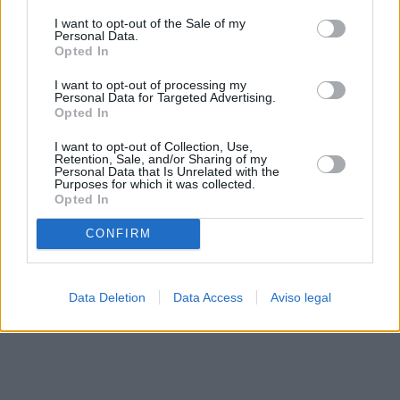
solo a este sitio web. Puede cambiar sus preferencias en
I want to opt-out of the Sale of my
cualquier momento entrando de nuevo en este sitio web o
Personal Data.
visitando nuestra política de privacidad.
Opted In
I want to opt-out of processing my
Personal Data for Targeted Advertising.
Opted In
I want to opt-out of Collection, Use,
Retention, Sale, and/or Sharing of my
Personal Data that Is Unrelated with the
Purposes for which it was collected.
Opted In
CONFIRM
Data Deletion
Data Access
Aviso legal