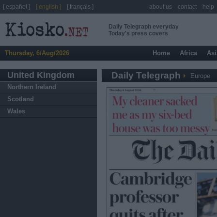
[ español ]
[ english ]
[ français ]
about us
contact
help
Daily Telegraph everyday
Today's press covers
Thursday, 6/Aug/2026
Home
Africa
Asi
United Kingdom
Daily Telegraph
Europe
Northern Ireland
Scotland
Wales