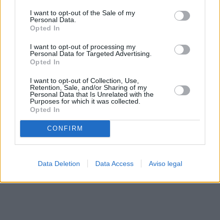
solo a este sitio web. Puede cambiar sus preferencias en
I want to opt-out of the Sale of my
cualquier momento entrando de nuevo en este sitio web o
Personal Data.
visitando nuestra política de privacidad.
Opted In
I want to opt-out of processing my
Personal Data for Targeted Advertising.
Opted In
I want to opt-out of Collection, Use,
Retention, Sale, and/or Sharing of my
Personal Data that Is Unrelated with the
Purposes for which it was collected.
Opted In
CONFIRM
Data Deletion
Data Access
Aviso legal