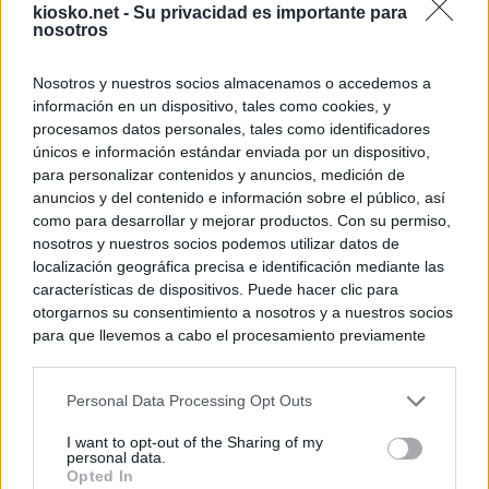
kiosko.net -
Su privacidad es importante para
nosotros
© Kiosko.net
Terms and Conditions
Privacy and Cookies
Nosotros y nuestros socios almacenamos o accedemos a
información en un dispositivo, tales como cookies, y
procesamos datos personales, tales como identificadores
únicos e información estándar enviada por un dispositivo,
para personalizar contenidos y anuncios, medición de
anuncios y del contenido e información sobre el público, así
como para desarrollar y mejorar productos. Con su permiso,
nosotros y nuestros socios podemos utilizar datos de
localización geográfica precisa e identificación mediante las
características de dispositivos. Puede hacer clic para
otorgarnos su consentimiento a nosotros y a nuestros socios
para que llevemos a cabo el procesamiento previamente
descrito. De forma alternativa, puede acceder a información
más detallada y cambiar sus preferencias antes de otorgar o
Personal Data Processing Opt Outs
negar su consentimiento. Tenga en cuenta que algún
procesamiento de sus datos personales puede no requerir
I want to opt-out of the Sharing of my
de su consentimiento, pero usted tiene el derecho de
personal data.
rechazar tal procesamiento. Sus preferencias se aplicarán
Opted In