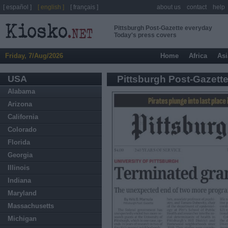
[ español ]
[ english ]
[ français ]
about us
contact
help
Pittsburgh Post-Gazette everyday
Today's press covers
Friday, 7/Aug/2026
Home
Africa
Asi
USA
Pittsburgh Post-Gazett
Alabama
Arizona
California
Colorado
Florida
Georgia
Illinois
Indiana
Maryland
Massachusetts
Michigan