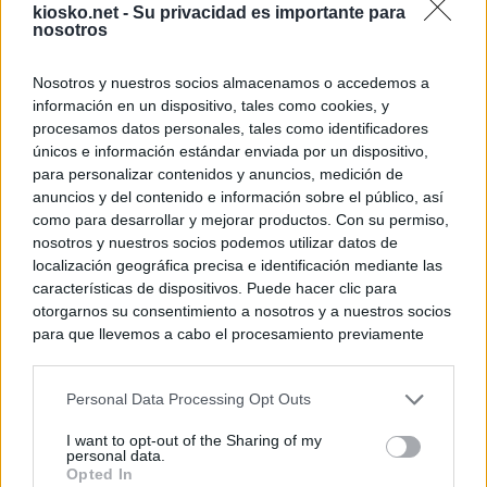
kiosko.net -
Su privacidad es importante para
nosotros
Nosotros y nuestros socios almacenamos o accedemos a
información en un dispositivo, tales como cookies, y
procesamos datos personales, tales como identificadores
únicos e información estándar enviada por un dispositivo,
para personalizar contenidos y anuncios, medición de
anuncios y del contenido e información sobre el público, así
como para desarrollar y mejorar productos. Con su permiso,
nosotros y nuestros socios podemos utilizar datos de
localización geográfica precisa e identificación mediante las
características de dispositivos. Puede hacer clic para
otorgarnos su consentimiento a nosotros y a nuestros socios
para que llevemos a cabo el procesamiento previamente
descrito. De forma alternativa, puede acceder a información
más detallada y cambiar sus preferencias antes de otorgar o
Personal Data Processing Opt Outs
negar su consentimiento. Tenga en cuenta que algún
procesamiento de sus datos personales puede no requerir
I want to opt-out of the Sharing of my
de su consentimiento, pero usted tiene el derecho de
personal data.
rechazar tal procesamiento. Sus preferencias se aplicarán
Opted In