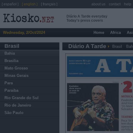
[ español ]
[ english ]
[ français ]
about us
contact
help
Diário A Tarde everyday
Today's press covers
Wednesday, 2/Oct/2024
Home
Africa
Asi
Brasil
Diário A Tarde
Brasil
Bah
Bahia
Brasilia
Mato Grosso
Minas Gerais
Para
Paraiba
Rio Grande do Sul
Rio de Janeiro
São Paulo