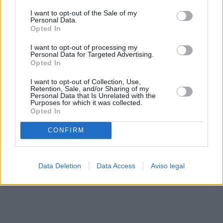
solo a este sitio web. Puede cambiar sus preferencias en
I want to opt-out of the Sale of my
cualquier momento entrando de nuevo en este sitio web o
Personal Data.
visitando nuestra política de privacidad.
Opted In
I want to opt-out of processing my
Personal Data for Targeted Advertising.
Opted In
I want to opt-out of Collection, Use,
Retention, Sale, and/or Sharing of my
Personal Data that Is Unrelated with the
Purposes for which it was collected.
Opted In
CONFIRM
Data Deletion
Data Access
Aviso legal