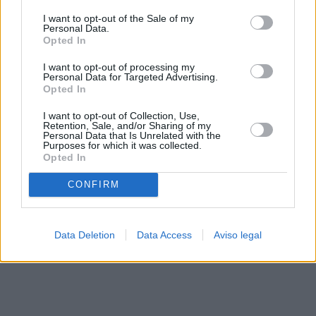
solo a este sitio web. Puede cambiar sus preferencias en
I want to opt-out of the Sale of my
cualquier momento entrando de nuevo en este sitio web o
Personal Data.
visitando nuestra política de privacidad.
Opted In
I want to opt-out of processing my
Personal Data for Targeted Advertising.
Opted In
I want to opt-out of Collection, Use,
Retention, Sale, and/or Sharing of my
Personal Data that Is Unrelated with the
Purposes for which it was collected.
Opted In
CONFIRM
Data Deletion
Data Access
Aviso legal