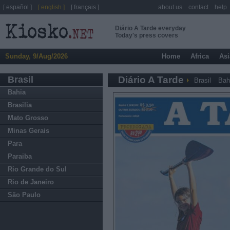
[ español ]
[ english ]
[ français ]
about us
contact
help
Diário A Tarde everyday
Today's press covers
Sunday, 9/Aug/2026
Home
Africa
Asi
Brasil
Diário A Tarde
Brasil
Bah
Bahia
Brasilia
Mato Grosso
Minas Gerais
Para
Paraiba
Rio Grande do Sul
Rio de Janeiro
São Paulo