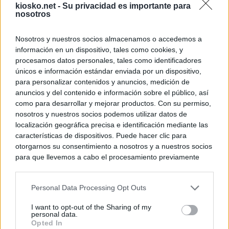
kiosko.net -
Su privacidad es importante para
nosotros
Nosotros y nuestros socios almacenamos o accedemos a
información en un dispositivo, tales como cookies, y
procesamos datos personales, tales como identificadores
únicos e información estándar enviada por un dispositivo,
para personalizar contenidos y anuncios, medición de
anuncios y del contenido e información sobre el público, así
como para desarrollar y mejorar productos. Con su permiso,
nosotros y nuestros socios podemos utilizar datos de
localización geográfica precisa e identificación mediante las
características de dispositivos. Puede hacer clic para
otorgarnos su consentimiento a nosotros y a nuestros socios
para que llevemos a cabo el procesamiento previamente
descrito. De forma alternativa, puede acceder a información
más detallada y cambiar sus preferencias antes de otorgar o
Personal Data Processing Opt Outs
negar su consentimiento. Tenga en cuenta que algún
procesamiento de sus datos personales puede no requerir
I want to opt-out of the Sharing of my
de su consentimiento, pero usted tiene el derecho de
personal data.
rechazar tal procesamiento. Sus preferencias se aplicarán
Opted In