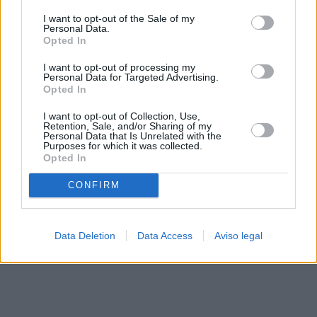
solo a este sitio web. Puede cambiar sus preferencias en
I want to opt-out of the Sale of my
cualquier momento entrando de nuevo en este sitio web o
Personal Data.
visitando nuestra política de privacidad.
Opted In
I want to opt-out of processing my
Personal Data for Targeted Advertising.
Opted In
I want to opt-out of Collection, Use,
Retention, Sale, and/or Sharing of my
Personal Data that Is Unrelated with the
Purposes for which it was collected.
Opted In
CONFIRM
Data Deletion
Data Access
Aviso legal