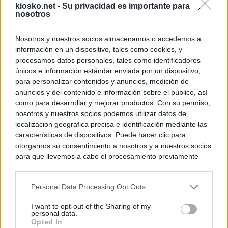
kiosko.net -
Su privacidad es importante para
nosotros
Nosotros y nuestros socios almacenamos o accedemos a
información en un dispositivo, tales como cookies, y
procesamos datos personales, tales como identificadores
únicos e información estándar enviada por un dispositivo,
para personalizar contenidos y anuncios, medición de
anuncios y del contenido e información sobre el público, así
como para desarrollar y mejorar productos. Con su permiso,
nosotros y nuestros socios podemos utilizar datos de
localización geográfica precisa e identificación mediante las
características de dispositivos. Puede hacer clic para
otorgarnos su consentimiento a nosotros y a nuestros socios
para que llevemos a cabo el procesamiento previamente
descrito. De forma alternativa, puede acceder a información
más detallada y cambiar sus preferencias antes de otorgar o
Personal Data Processing Opt Outs
negar su consentimiento. Tenga en cuenta que algún
procesamiento de sus datos personales puede no requerir
I want to opt-out of the Sharing of my
de su consentimiento, pero usted tiene el derecho de
personal data.
rechazar tal procesamiento. Sus preferencias se aplicarán
Opted In