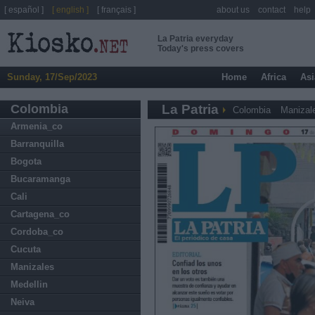
[ español ]
[ english ]
[ français ]
about us
contact
help
La Patria everyday
Today's press covers
Sunday, 17/Sep/2023
Home
Africa
Asi
Colombia
La Patria
Colombia
Manizal
Armenia_co
Barranquilla
Bogota
Bucaramanga
Cali
Cartagena_co
Cordoba_co
Cucuta
Manizales
Medellin
Neiva