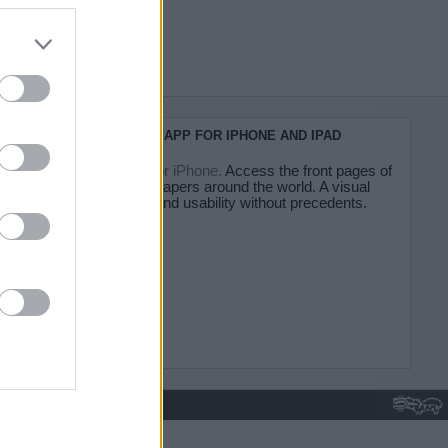
do nuestra
KIOSKO.NET APP FOR IPHONE AND IPAD
Kiosko.net for iPhone.
Access the front pages of
major newspapers around the world. A visual
experience and usability without precedents.