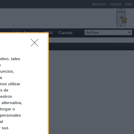
about us
contact
help
rope
Latin America
USA
Canada
tivo, tales
e
nuncios,
ra
os utilizar
as de
uestros
alternativa,
torgar o
 personales
al
r sus