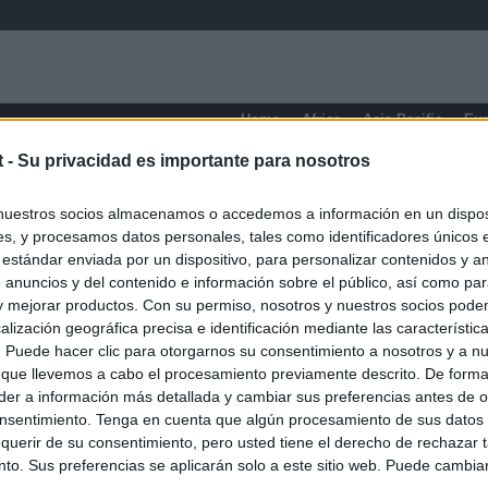
Home
Africa
Asia-Pacific
Eu
t -
Su privacidad es importante para nosotros
Cali
nuestros socios almacenamos o accedemos a información en un disposi
s, y procesamos datos personales, tales como identificadores únicos 
 estándar enviada por un dispositivo, para personalizar contenidos y a
 anuncios y del contenido e información sobre el público, así como pa
 y mejorar productos. Con su permiso, nosotros y nuestros socios podem
alización geográfica precisa e identificación mediante las característic
s. Puede hacer clic para otorgarnos su consentimiento a nosotros y a n
 que llevemos a cabo el procesamiento previamente descrito. De forma 
er a información más detallada y cambiar sus preferencias antes de o
nsentimiento. Tenga en cuenta que algún procesamiento de sus datos
querir de su consentimiento, pero usted tiene el derecho de rechazar t
to. Sus preferencias se aplicarán solo a este sitio web. Puede cambia