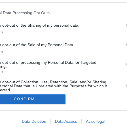
s en cualquier momento entrando de nuevo en este sitio web o visitan
privacidad.
l Data Processing Opt Outs
o opt-out of the Sharing of my personal data.
In
O.NET
o opt-out of the Sale of my Personal Data.
ual daily press directory that gives access to the world's largest news
In
 a readable image taken from today's frontpage cover of each
to opt-out of processing my Personal Data for Targeted
ing.
In
o opt-out of Collection, Use, Retention, Sale, and/or Sharing
ersonal Data that Is Unrelated with the Purposes for which it
lected.
In
CONFIRM
Data Deletion
Data Access
Aviso legal