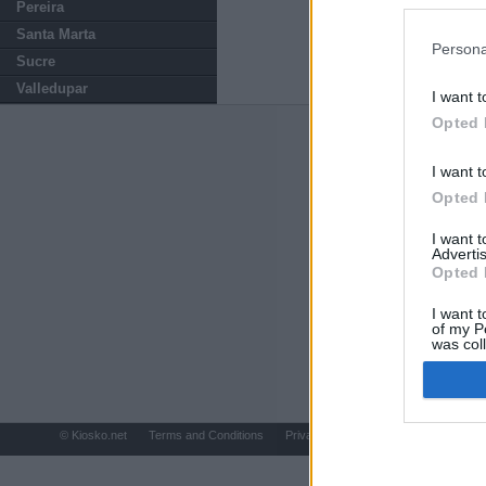
preferencia
Pereira
política de 
Santa Marta
Persona
Sucre
Valledupar
I want t
Opted 
ABOUT
KIOSK
I want t
Kiosko.net
is a vis
Opted 
sites and displays
newspaper.
I want 
Advertis
Opted 
I want t
of my P
was col
Opted 
© Kiosko.net
Terms and Conditions
Privacy and Cookies