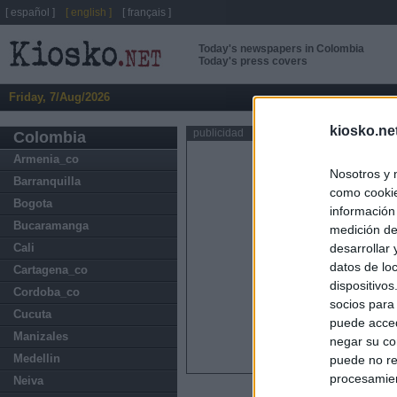
[ español ]
[ english ]
[ français ]
Today's newspapers in Colombia
Today's press covers
Friday, 7/Aug/2026
kiosko.ne
publicidad
Colombia
Armenia_co
Nosotros y 
Barranquilla
como cookie
Bogota
información
Bucaramanga
medición de
Cali
desarrollar
datos de loc
Cartagena_co
dispositivo
Cordoba_co
socios para
Cucuta
puede acced
Manizales
negar su co
Medellin
puede no re
procesamien
Neiva