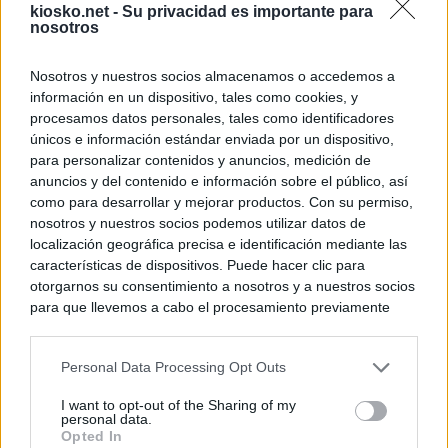
kiosko.net -
Su privacidad es importante para
nosotros
Nosotros y nuestros socios almacenamos o accedemos a
información en un dispositivo, tales como cookies, y
procesamos datos personales, tales como identificadores
únicos e información estándar enviada por un dispositivo,
para personalizar contenidos y anuncios, medición de
anuncios y del contenido e información sobre el público, así
como para desarrollar y mejorar productos. Con su permiso,
nosotros y nuestros socios podemos utilizar datos de
localización geográfica precisa e identificación mediante las
características de dispositivos. Puede hacer clic para
otorgarnos su consentimiento a nosotros y a nuestros socios
para que llevemos a cabo el procesamiento previamente
descrito. De forma alternativa, puede acceder a información
más detallada y cambiar sus preferencias antes de otorgar o
Personal Data Processing Opt Outs
negar su consentimiento. Tenga en cuenta que algún
procesamiento de sus datos personales puede no requerir
I want to opt-out of the Sharing of my
de su consentimiento, pero usted tiene el derecho de
personal data.
rechazar tal procesamiento. Sus preferencias se aplicarán
Opted In