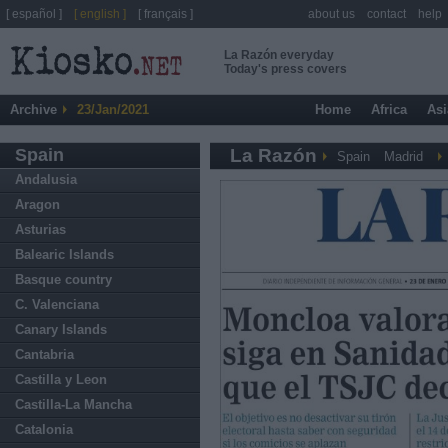
[ español ]
[ english ]
[ français ]
about us
contact
help
La Razón everyday
Today's press covers
Archive
23/Jan/2021
Home
Africa
Asi
Spain
La Razón
Spain
Madrid
Andalusia
Aragon
Asturias
Balearic Islands
Basque country
C. Valenciana
Canary Islands
Cantabria
Castilla y Leon
Castilla-La Mancha
Catalonia