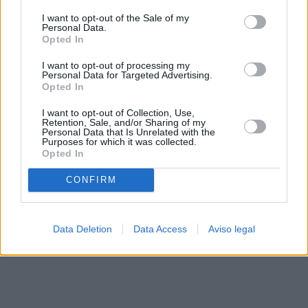
solo a este sitio web. Puede cambiar sus preferencias en
I want to opt-out of the Sale of my
cualquier momento entrando de nuevo en este sitio web o
Personal Data.
visitando nuestra política de privacidad.
Opted In
I want to opt-out of processing my
Personal Data for Targeted Advertising.
Opted In
I want to opt-out of Collection, Use,
Retention, Sale, and/or Sharing of my
Personal Data that Is Unrelated with the
Purposes for which it was collected.
Opted In
CONFIRM
Data Deletion
Data Access
Aviso legal