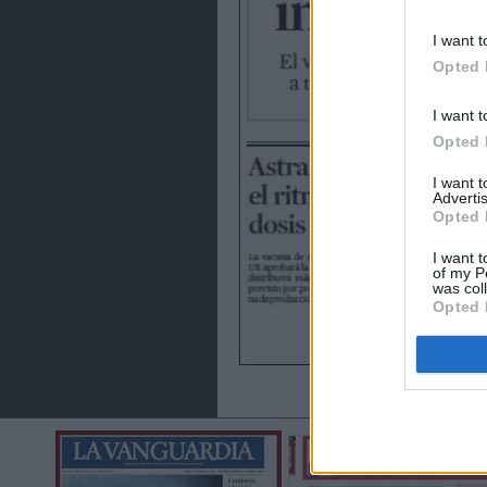
I want t
Opted 
I want t
Opted 
I want 
Advertis
Opted 
I want t
of my P
was col
Opted 