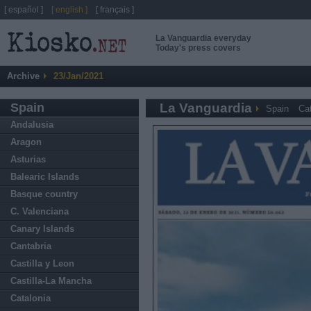
[ español ]
[ english ]
[ français ]
La Vanguardia everyday
Today's press covers
Archive
23/Jan/2021
Spain
La Vanguardia
Spain
Cat
Andalusia
Aragon
Asturias
Balearic Islands
Basque country
C. Valenciana
Canary Islands
Cantabria
Castilla y Leon
Castilla-La Mancha
Catalonia