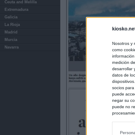
Ceuta and Melilla
Extremadura
Galicia
La Rioja
kiosko.ne
Madrid
Murcia
Nosotros y 
Navarra
como cookie
información
medición de
desarrollar
datos de loc
dispositivo
socios para
puede acced
negar su co
puede no re
procesamien
preferencia
política de 
Persona