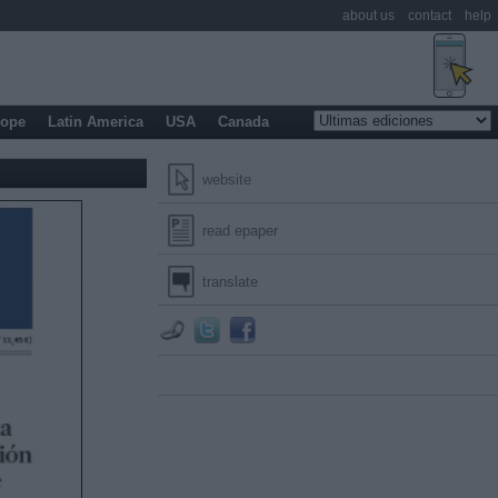
about us
contact
help
rope
Latin America
USA
Canada
website
read epaper
translate