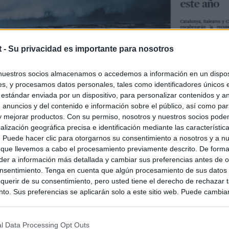
t -
Su privacidad es importante para nosotros
nuestros socios almacenamos o accedemos a información en un disposi
s, y procesamos datos personales, tales como identificadores únicos 
 estándar enviada por un dispositivo, para personalizar contenidos y a
 anuncios y del contenido e información sobre el público, así como pa
 y mejorar productos. Con su permiso, nosotros y nuestros socios podem
alización geográfica precisa e identificación mediante las característic
s. Puede hacer clic para otorgarnos su consentimiento a nosotros y a n
 que llevemos a cabo el procesamiento previamente descrito. De forma 
er a información más detallada y cambiar sus preferencias antes de o
nsentimiento. Tenga en cuenta que algún procesamiento de sus datos
querir de su consentimiento, pero usted tiene el derecho de rechazar t
to. Sus preferencias se aplicarán solo a este sitio web. Puede cambia
s en cualquier momento entrando de nuevo en este sitio web o visitan
privacidad.
l Data Processing Opt Outs