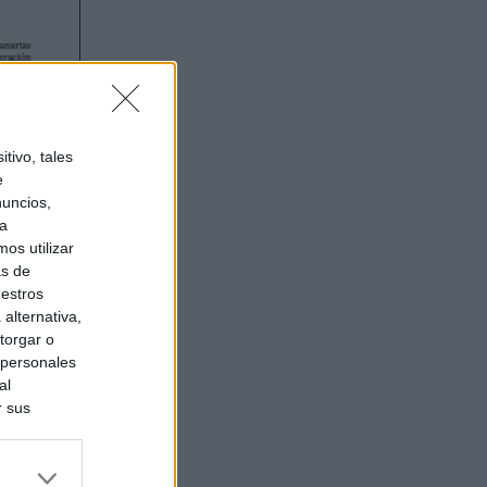
tivo, tales
e
nuncios,
ra
os utilizar
as de
uestros
alternativa,
torgar o
 personales
al
r sus
do nuestra