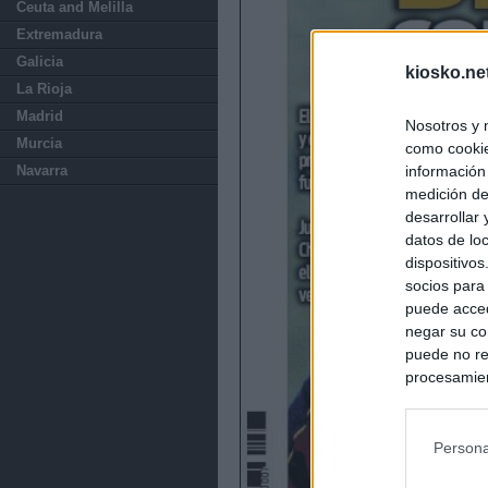
Ceuta and Melilla
Extremadura
Galicia
kiosko.ne
La Rioja
Madrid
Nosotros y 
Murcia
como cookie
información
Navarra
medición de
desarrollar
datos de loc
dispositivo
socios para
puede acced
negar su co
puede no re
procesamien
preferencia
política de 
Persona