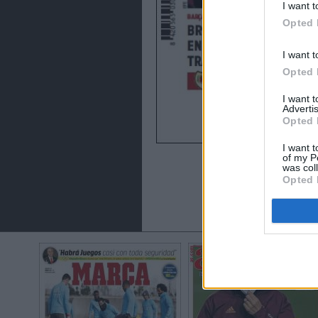
I want t
Opted 
I want t
Opted 
I want 
Advertis
Opted 
I want t
of my P
was col
Opted 