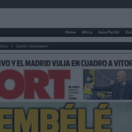
Home
Africa
Asia-Pacific
Eu
lona
Sports newspapers