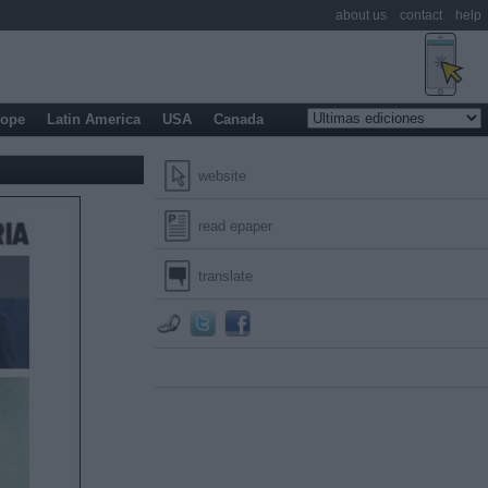
about us
contact
help
rope
Latin America
USA
Canada
website
read epaper
translate