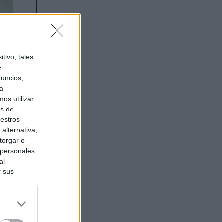
tivo, tales
e
nuncios,
ra
os utilizar
as de
uestros
alternativa,
torgar o
 personales
al
r sus
do nuestra