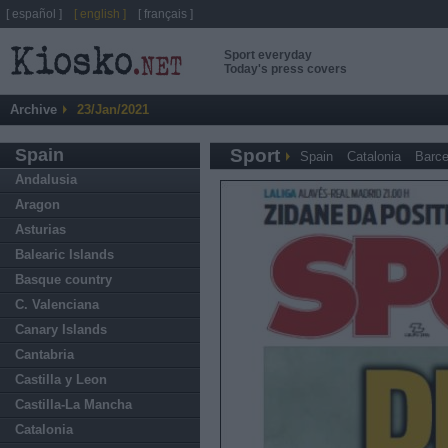
[ español ]
[ english ]
[ français ]
Sport everyday
Today's press covers
Archive
23/Jan/2021
Spain
Sport
Spain
Catalonia
Barce
Andalusia
Aragon
Asturias
Balearic Islands
Basque country
C. Valenciana
Canary Islands
Cantabria
Castilla y Leon
Castilla-La Mancha
Catalonia