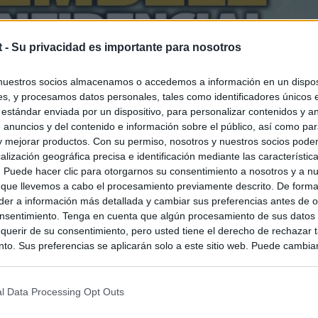
t -
Su privacidad es importante para nosotros
nuestros socios almacenamos o accedemos a información en un disposi
s, y procesamos datos personales, tales como identificadores únicos 
 estándar enviada por un dispositivo, para personalizar contenidos y a
 anuncios y del contenido e información sobre el público, así como pa
 y mejorar productos. Con su permiso, nosotros y nuestros socios podem
alización geográfica precisa e identificación mediante las característic
s. Puede hacer clic para otorgarnos su consentimiento a nosotros y a n
 que llevemos a cabo el procesamiento previamente descrito. De forma 
er a información más detallada y cambiar sus preferencias antes de o
nsentimiento. Tenga en cuenta que algún procesamiento de sus datos
querir de su consentimiento, pero usted tiene el derecho de rechazar t
to. Sus preferencias se aplicarán solo a este sitio web. Puede cambia
s en cualquier momento entrando de nuevo en este sitio web o visitan
privacidad.
l Data Processing Opt Outs