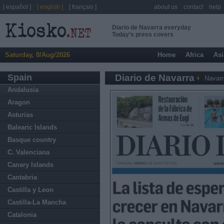
[ español ]
[ english ]
[ français ]
about us
contact
help
Diario de Navarra everyday
Today's press covers
Saturday, 8/Aug/2026
Home
Africa
Asi
Spain
Diario de Navarra
Navarr
Andalusia
Aragon
Asturias
Balearic Islands
Basque country
C. Valenciana
Canary Islands
Cantabria
Castilla y Leon
Castilla-La Mancha
Catalonia