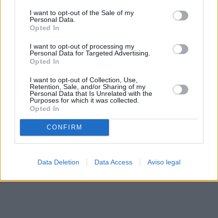
solo a este sitio web. Puede cambiar sus preferencias en
I want to opt-out of the Sale of my
cualquier momento entrando de nuevo en este sitio web o
Personal Data.
visitando nuestra política de privacidad.
Opted In
I want to opt-out of processing my
Personal Data for Targeted Advertising.
Opted In
I want to opt-out of Collection, Use,
Retention, Sale, and/or Sharing of my
Personal Data that Is Unrelated with the
Purposes for which it was collected.
Opted In
CONFIRM
Data Deletion
Data Access
Aviso legal