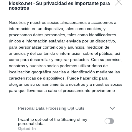
kiosko.net -
Su privacidad es importante para
nosotros
Nosotros y nuestros socios almacenamos o accedemos a
información en un dispositivo, tales como cookies, y
procesamos datos personales, tales como identificadores
únicos e información estándar enviada por un dispositivo,
para personalizar contenidos y anuncios, medición de
anuncios y del contenido e información sobre el público, así
como para desarrollar y mejorar productos. Con su permiso,
nosotros y nuestros socios podemos utilizar datos de
localización geográfica precisa e identificación mediante las
características de dispositivos. Puede hacer clic para
otorgarnos su consentimiento a nosotros y a nuestros socios
para que llevemos a cabo el procesamiento previamente
descrito. De forma alternativa, puede acceder a información
más detallada y cambiar sus preferencias antes de otorgar o
Personal Data Processing Opt Outs
negar su consentimiento. Tenga en cuenta que algún
procesamiento de sus datos personales puede no requerir
I want to opt-out of the Sharing of my
de su consentimiento, pero usted tiene el derecho de
personal data.
rechazar tal procesamiento. Sus preferencias se aplicarán
Opted In