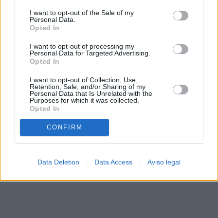
solo a este sitio web. Puede cambiar sus preferencias en
I want to opt-out of the Sale of my
cualquier momento entrando de nuevo en este sitio web o
Personal Data.
visitando nuestra política de privacidad.
Opted In
I want to opt-out of processing my
Personal Data for Targeted Advertising.
Opted In
I want to opt-out of Collection, Use,
Retention, Sale, and/or Sharing of my
Personal Data that Is Unrelated with the
Purposes for which it was collected.
Opted In
CONFIRM
Data Deletion
Data Access
Aviso legal