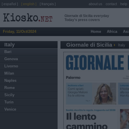
[ español ]
[ english ]
[ français ]
about us
contact
help
Giornale di Sicilia everyday
Today's press covers
Friday, 11/Oct/2024
Home
Africa
Asi
Italy
Giornale di Sicilia
Italy
Bari
Genova
Livorno
Milan
Naples
Rome
Sicily
Turin
Venice