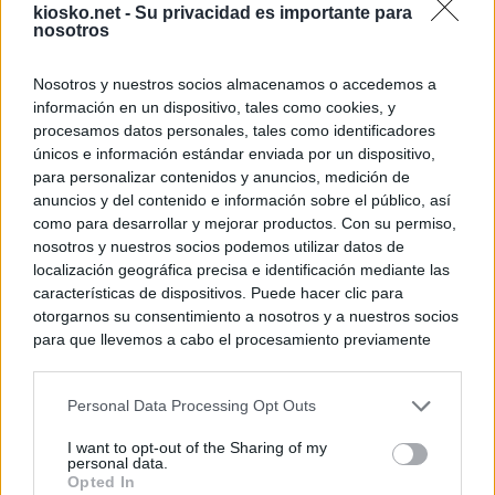
kiosko.net -
Su privacidad es importante para
nosotros
Nosotros y nuestros socios almacenamos o accedemos a
información en un dispositivo, tales como cookies, y
procesamos datos personales, tales como identificadores
únicos e información estándar enviada por un dispositivo,
para personalizar contenidos y anuncios, medición de
anuncios y del contenido e información sobre el público, así
como para desarrollar y mejorar productos. Con su permiso,
nosotros y nuestros socios podemos utilizar datos de
localización geográfica precisa e identificación mediante las
características de dispositivos. Puede hacer clic para
otorgarnos su consentimiento a nosotros y a nuestros socios
para que llevemos a cabo el procesamiento previamente
descrito. De forma alternativa, puede acceder a información
más detallada y cambiar sus preferencias antes de otorgar o
Personal Data Processing Opt Outs
negar su consentimiento. Tenga en cuenta que algún
procesamiento de sus datos personales puede no requerir
I want to opt-out of the Sharing of my
de su consentimiento, pero usted tiene el derecho de
personal data.
rechazar tal procesamiento. Sus preferencias se aplicarán
Opted In