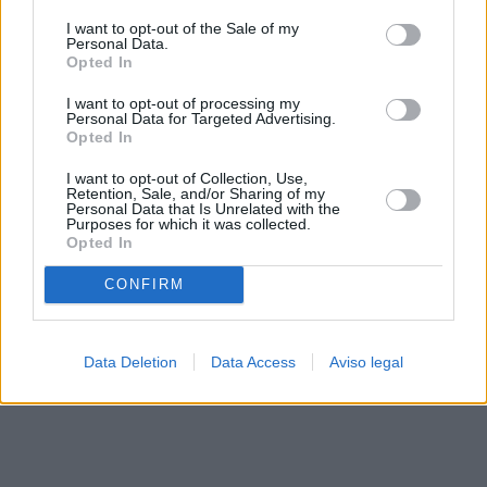
solo a este sitio web. Puede cambiar sus preferencias en
I want to opt-out of the Sale of my
cualquier momento entrando de nuevo en este sitio web o
Personal Data.
visitando nuestra política de privacidad.
Opted In
I want to opt-out of processing my
Personal Data for Targeted Advertising.
Opted In
I want to opt-out of Collection, Use,
Retention, Sale, and/or Sharing of my
Personal Data that Is Unrelated with the
Purposes for which it was collected.
Opted In
CONFIRM
Data Deletion
Data Access
Aviso legal