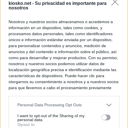
kiosko.net -
Su privacidad es importante para
nosotros
Nosotros y nuestros socios almacenamos o accedemos a
información en un dispositivo, tales como cookies, y
procesamos datos personales, tales como identificadores
únicos e información estándar enviada por un dispositivo,
para personalizar contenidos y anuncios, medición de
anuncios y del contenido e información sobre el público, así
como para desarrollar y mejorar productos. Con su permiso,
nosotros y nuestros socios podemos utilizar datos de
localización geográfica precisa e identificación mediante las
características de dispositivos. Puede hacer clic para
otorgarnos su consentimiento a nosotros y a nuestros socios
para que llevemos a cabo el procesamiento previamente
descrito. De forma alternativa, puede acceder a información
más detallada y cambiar sus preferencias antes de otorgar o
Personal Data Processing Opt Outs
negar su consentimiento. Tenga en cuenta que algún
procesamiento de sus datos personales puede no requerir
I want to opt-out of the Sharing of my
de su consentimiento, pero usted tiene el derecho de
personal data.
rechazar tal procesamiento. Sus preferencias se aplicarán
Opted In