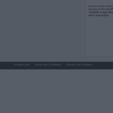
Kiosko.net
is a visu
access to the world
readable image take
each newspaper.
© Kiosko.net
Terms and Conditions
Privacy and Cookies