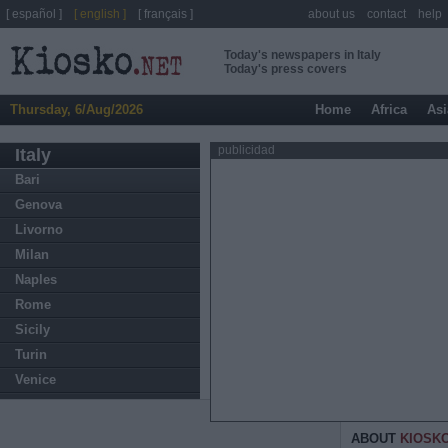
[ español ]
[ english ]
[ français ]
about us
contact
help
Today's newspapers in Italy
Today's press covers
Thursday, 6/Aug/2026
Home
Africa
Asi
publicidad
Italy
Bari
Genova
Livorno
Milan
Naples
Rome
Sicily
Turin
Venice
ABOUT
KIOSK