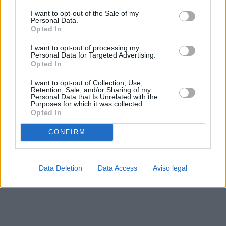
solo a este sitio web. Puede cambiar sus preferencias en
I want to opt-out of the Sale of my
cualquier momento entrando de nuevo en este sitio web o
Personal Data.
visitando nuestra política de privacidad.
Opted In
I want to opt-out of processing my
Personal Data for Targeted Advertising.
Opted In
I want to opt-out of Collection, Use,
Retention, Sale, and/or Sharing of my
Personal Data that Is Unrelated with the
Purposes for which it was collected.
Opted In
CONFIRM
Data Deletion
Data Access
Aviso legal