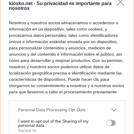
kiosko.net -
Su privacidad es importante para
nosotros
Nosotros y nuestros socios almacenamos o accedemos a
información en un dispositivo, tales como cookies, y
procesamos datos personales, tales como identificadores
únicos e información estándar enviada por un dispositivo,
para personalizar contenidos y anuncios, medición de
anuncios y del contenido e información sobre el público, así
como para desarrollar y mejorar productos. Con su permiso,
nosotros y nuestros socios podemos utilizar datos de
localización geográfica precisa e identificación mediante las
características de dispositivos. Puede hacer clic para
otorgarnos su consentimiento a nosotros y a nuestros socios
para que llevemos a cabo el procesamiento previamente
descrito. De forma alternativa, puede acceder a información
más detallada y cambiar sus preferencias antes de otorgar o
Personal Data Processing Opt Outs
negar su consentimiento. Tenga en cuenta que algún
procesamiento de sus datos personales puede no requerir
I want to opt-out of the Sharing of my
de su consentimiento, pero usted tiene el derecho de
personal data.
rechazar tal procesamiento. Sus preferencias se aplicarán
Opted In