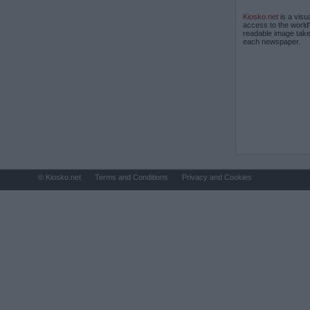
Kiosko.net
is a visu
access to the world
readable image take
each newspaper.
© Kiosko.net
Terms and Conditions
Privacy and Cookies