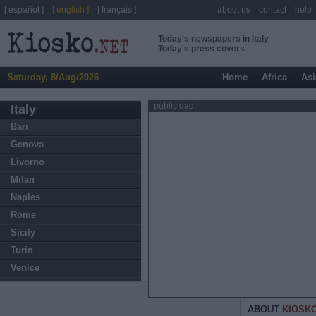
[ español ]
[ english ]
[ français ]
about us
contact
help
Today's newspapers in Italy
Today's press covers
Saturday, 8/Aug/2026
Home
Africa
Asi
publicidad
Italy
Bari
Genova
Livorno
Milan
Naples
Rome
Sicily
Turin
Venice
ABOUT
KIOSK