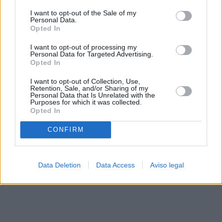
solo a este sitio web. Puede cambiar sus preferencias en
I want to opt-out of the Sale of my
cualquier momento entrando de nuevo en este sitio web o
Personal Data.
visitando nuestra política de privacidad.
Opted In
I want to opt-out of processing my
Personal Data for Targeted Advertising.
Opted In
I want to opt-out of Collection, Use,
Retention, Sale, and/or Sharing of my
Personal Data that Is Unrelated with the
Purposes for which it was collected.
Opted In
CONFIRM
Data Deletion
Data Access
Aviso legal