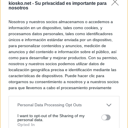
kiosko.net -
Su privacidad es importante para
nosotros
Nosotros y nuestros socios almacenamos o accedemos a
información en un dispositivo, tales como cookies, y
procesamos datos personales, tales como identificadores
únicos e información estándar enviada por un dispositivo,
para personalizar contenidos y anuncios, medición de
anuncios y del contenido e información sobre el público, así
como para desarrollar y mejorar productos. Con su permiso,
nosotros y nuestros socios podemos utilizar datos de
localización geográfica precisa e identificación mediante las
características de dispositivos. Puede hacer clic para
otorgarnos su consentimiento a nosotros y a nuestros socios
para que llevemos a cabo el procesamiento previamente
descrito. De forma alternativa, puede acceder a información
más detallada y cambiar sus preferencias antes de otorgar o
Personal Data Processing Opt Outs
negar su consentimiento. Tenga en cuenta que algún
procesamiento de sus datos personales puede no requerir
I want to opt-out of the Sharing of my
de su consentimiento, pero usted tiene el derecho de
personal data.
rechazar tal procesamiento. Sus preferencias se aplicarán
Opted In