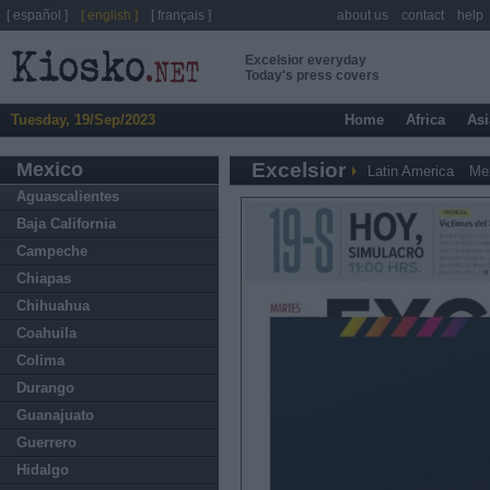
[ español ]
[ english ]
[ français ]
about us
contact
help
Excelsior everyday
Today's press covers
Tuesday, 19/Sep/2023
Home
Africa
Asi
Mexico
Excelsior
Latin America
Me
Aguascalientes
Baja California
Campeche
Chiapas
Chihuahua
Coahuila
Colima
Durango
Guanajuato
Guerrero
Hidalgo