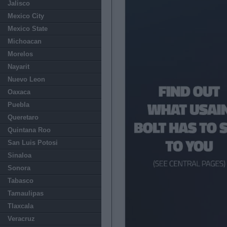
Jalisco
Mexico City
Mexico State
Michoacan
Morelos
Nayarit
Nuevo Leon
Oaxaca
Puebla
Queretaro
Quintana Roo
San Luis Potosi
Sinaloa
Sonora
Tabasco
Tamaulipas
Tlaxcala
Veracruz