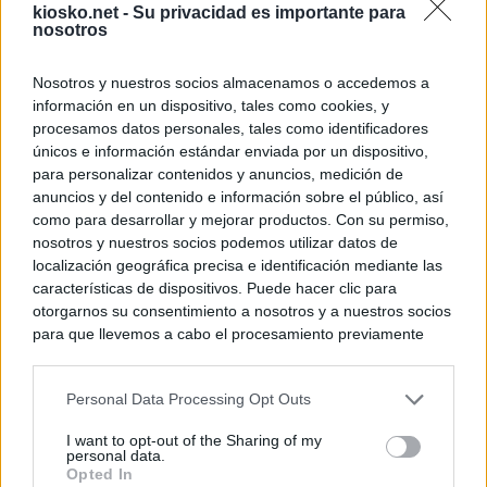
kiosko.net -
Su privacidad es importante para
nosotros
Nosotros y nuestros socios almacenamos o accedemos a
información en un dispositivo, tales como cookies, y
procesamos datos personales, tales como identificadores
únicos e información estándar enviada por un dispositivo,
para personalizar contenidos y anuncios, medición de
anuncios y del contenido e información sobre el público, así
como para desarrollar y mejorar productos. Con su permiso,
nosotros y nuestros socios podemos utilizar datos de
localización geográfica precisa e identificación mediante las
características de dispositivos. Puede hacer clic para
otorgarnos su consentimiento a nosotros y a nuestros socios
para que llevemos a cabo el procesamiento previamente
descrito. De forma alternativa, puede acceder a información
más detallada y cambiar sus preferencias antes de otorgar o
Personal Data Processing Opt Outs
negar su consentimiento. Tenga en cuenta que algún
procesamiento de sus datos personales puede no requerir
I want to opt-out of the Sharing of my
de su consentimiento, pero usted tiene el derecho de
personal data.
rechazar tal procesamiento. Sus preferencias se aplicarán
Opted In