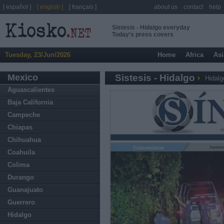
[ español ]
[ english ]
[ français ]
about us
contact
help
Sistesis - Hidalgo everyday
Today's press covers
Tuesday, 23/Jun/2026
Home
Africa
Asi
Mexico
Sistesis - Hidalgo
Hidalg
Aguascalientes
Baja California
Campeche
Chiapas
Chihuahua
Coahuila
Colima
Durango
Guanajuato
Guerrero
Hidalgo