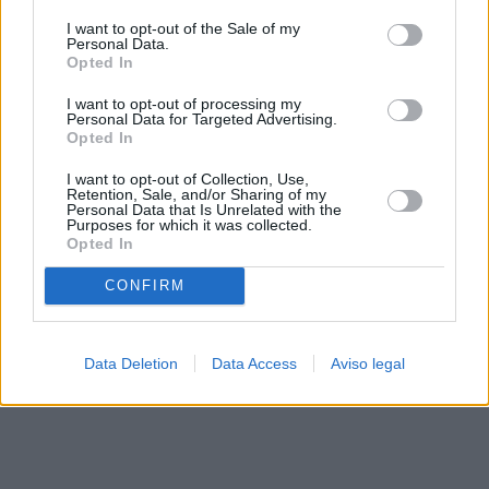
solo a este sitio web. Puede cambiar sus preferencias en
I want to opt-out of the Sale of my
cualquier momento entrando de nuevo en este sitio web o
Personal Data.
visitando nuestra política de privacidad.
Opted In
I want to opt-out of processing my
Personal Data for Targeted Advertising.
Opted In
I want to opt-out of Collection, Use,
Retention, Sale, and/or Sharing of my
Personal Data that Is Unrelated with the
Purposes for which it was collected.
Opted In
CONFIRM
Data Deletion
Data Access
Aviso legal