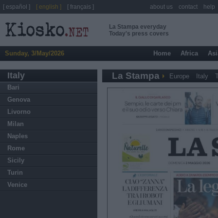
[ español ]
[ english ]
[ français ]
about us
contact
help
La Stampa everyday
Today's press covers
Sunday, 3/May/2026
Home
Africa
Asi
Italy
La Stampa
Europe
Italy
T
Bari
Genova
Livorno
Milan
Naples
Rome
Sicily
Turin
Venice