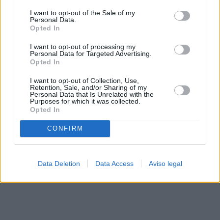
solo a este sitio web. Puede cambiar sus preferencias en
I want to opt-out of the Sale of my
cualquier momento entrando de nuevo en este sitio web o
Personal Data.
visitando nuestra política de privacidad.
Opted In
I want to opt-out of processing my
Personal Data for Targeted Advertising.
Opted In
I want to opt-out of Collection, Use,
Retention, Sale, and/or Sharing of my
Personal Data that Is Unrelated with the
Purposes for which it was collected.
Opted In
CONFIRM
Data Deletion
Data Access
Aviso legal