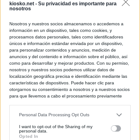
kiosko.net -
Su privacidad es importante para
nosotros
Nosotros y nuestros socios almacenamos o accedemos a
información en un dispositivo, tales como cookies, y
procesamos datos personales, tales como identificadores
únicos e información estándar enviada por un dispositivo,
para personalizar contenidos y anuncios, medición de
anuncios y del contenido e información sobre el público, así
como para desarrollar y mejorar productos. Con su permiso,
nosotros y nuestros socios podemos utilizar datos de
localización geográfica precisa e identificación mediante las
características de dispositivos. Puede hacer clic para
otorgarnos su consentimiento a nosotros y a nuestros socios
para que llevemos a cabo el procesamiento previamente
descrito. De forma alternativa, puede acceder a información
más detallada y cambiar sus preferencias antes de otorgar o
Personal Data Processing Opt Outs
negar su consentimiento. Tenga en cuenta que algún
procesamiento de sus datos personales puede no requerir
I want to opt-out of the Sharing of my
de su consentimiento, pero usted tiene el derecho de
personal data.
rechazar tal procesamiento. Sus preferencias se aplicarán
Opted In