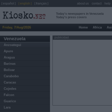
[ español ]
[ english ]
[ français ]
about us
contact
help
Today's newspapers in Venezuela
Today's press covers
Friday, 7/Aug/2026
Home
Africa
Asi
publicidad
Venezuela
Anzoategui
Apure
Aragua
Barinas
Bolivar
Carabobo
Caracas
Cojedes
Falcon
Guarico
Lara