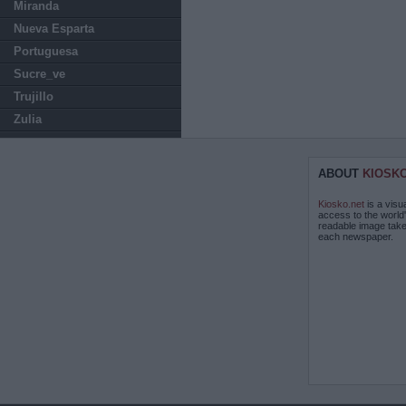
Miranda
Nueva Esparta
Portuguesa
Sucre_ve
Trujillo
Zulia
ABOUT
KIOSK
Kiosko.net
is a visu
access to the world
readable image take
each newspaper.