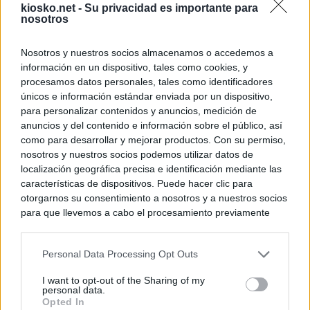
kiosko.net -
Su privacidad es importante para
nosotros
Nosotros y nuestros socios almacenamos o accedemos a
información en un dispositivo, tales como cookies, y
procesamos datos personales, tales como identificadores
únicos e información estándar enviada por un dispositivo,
para personalizar contenidos y anuncios, medición de
anuncios y del contenido e información sobre el público, así
como para desarrollar y mejorar productos. Con su permiso,
nosotros y nuestros socios podemos utilizar datos de
localización geográfica precisa e identificación mediante las
características de dispositivos. Puede hacer clic para
otorgarnos su consentimiento a nosotros y a nuestros socios
para que llevemos a cabo el procesamiento previamente
descrito. De forma alternativa, puede acceder a información
más detallada y cambiar sus preferencias antes de otorgar o
Personal Data Processing Opt Outs
negar su consentimiento. Tenga en cuenta que algún
procesamiento de sus datos personales puede no requerir
I want to opt-out of the Sharing of my
de su consentimiento, pero usted tiene el derecho de
personal data.
rechazar tal procesamiento. Sus preferencias se aplicarán
Opted In