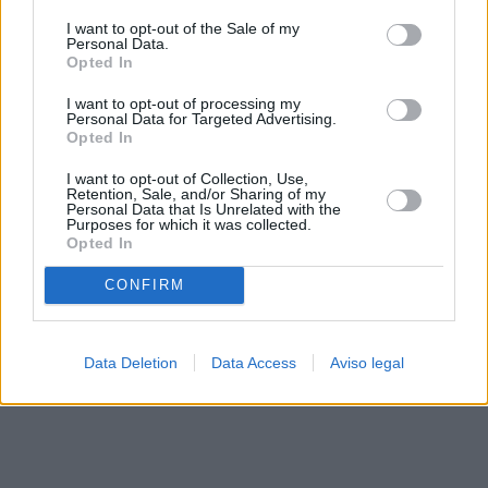
solo a este sitio web. Puede cambiar sus preferencias en
I want to opt-out of the Sale of my
cualquier momento entrando de nuevo en este sitio web o
Personal Data.
visitando nuestra política de privacidad.
Opted In
I want to opt-out of processing my
Personal Data for Targeted Advertising.
Opted In
I want to opt-out of Collection, Use,
Retention, Sale, and/or Sharing of my
Personal Data that Is Unrelated with the
Purposes for which it was collected.
Opted In
CONFIRM
Data Deletion
Data Access
Aviso legal