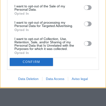
solo a este sitio web. Puede cambiar sus preferencias en
I want to opt-out of the Sale of my
cualquier momento entrando de nuevo en este sitio web o
Personal Data.
visitando nuestra política de privacidad.
Opted In
I want to opt-out of processing my
Personal Data for Targeted Advertising.
Opted In
I want to opt-out of Collection, Use,
Retention, Sale, and/or Sharing of my
Personal Data that Is Unrelated with the
Purposes for which it was collected.
Opted In
CONFIRM
Data Deletion
Data Access
Aviso legal