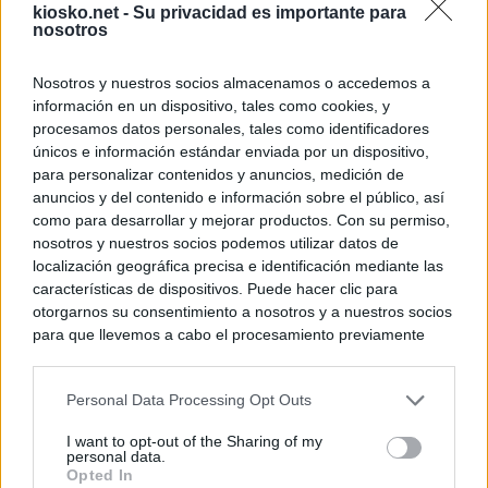
kiosko.net -
Su privacidad es importante para
nosotros
Nosotros y nuestros socios almacenamos o accedemos a
información en un dispositivo, tales como cookies, y
procesamos datos personales, tales como identificadores
únicos e información estándar enviada por un dispositivo,
para personalizar contenidos y anuncios, medición de
anuncios y del contenido e información sobre el público, así
como para desarrollar y mejorar productos. Con su permiso,
nosotros y nuestros socios podemos utilizar datos de
localización geográfica precisa e identificación mediante las
características de dispositivos. Puede hacer clic para
otorgarnos su consentimiento a nosotros y a nuestros socios
para que llevemos a cabo el procesamiento previamente
descrito. De forma alternativa, puede acceder a información
más detallada y cambiar sus preferencias antes de otorgar o
Personal Data Processing Opt Outs
negar su consentimiento. Tenga en cuenta que algún
procesamiento de sus datos personales puede no requerir
I want to opt-out of the Sharing of my
de su consentimiento, pero usted tiene el derecho de
personal data.
rechazar tal procesamiento. Sus preferencias se aplicarán
Opted In