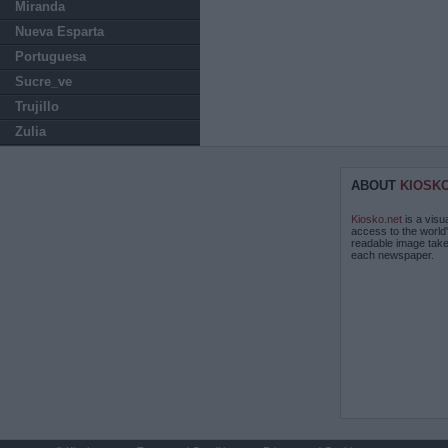
Miranda
Nueva Esparta
Portuguesa
Sucre_ve
Trujillo
Zulia
ABOUT
KIOSK
Kiosko.net
is a visu
access to the world
readable image take
each newspaper.