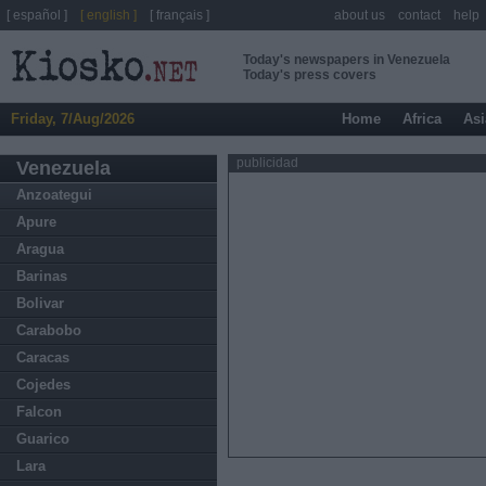
[ español ]
[ english ]
[ français ]
about us
contact
help
Today's newspapers in Venezuela
Today's press covers
Friday, 7/Aug/2026
Home
Africa
Asi
publicidad
Venezuela
Anzoategui
Apure
Aragua
Barinas
Bolivar
Carabobo
Caracas
Cojedes
Falcon
Guarico
Lara