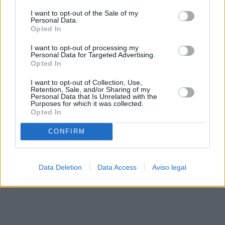
solo a este sitio web. Puede cambiar sus preferencias en
I want to opt-out of the Sale of my
cualquier momento entrando de nuevo en este sitio web o
Personal Data.
visitando nuestra política de privacidad.
Opted In
I want to opt-out of processing my
Personal Data for Targeted Advertising.
Opted In
I want to opt-out of Collection, Use,
Retention, Sale, and/or Sharing of my
Personal Data that Is Unrelated with the
Purposes for which it was collected.
Opted In
CONFIRM
Data Deletion
Data Access
Aviso legal