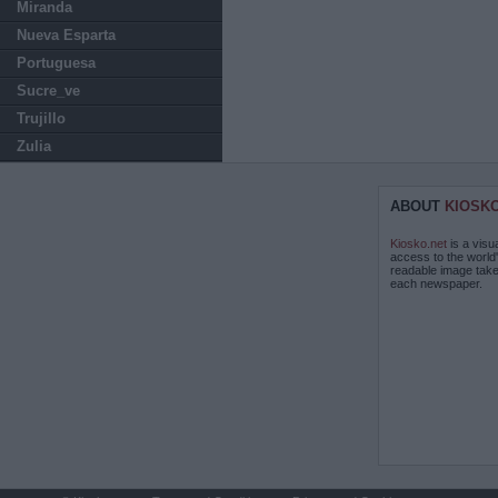
Miranda
Nueva Esparta
Portuguesa
Sucre_ve
Trujillo
Zulia
ABOUT
KIOSK
Kiosko.net
is a visu
access to the world
readable image take
each newspaper.