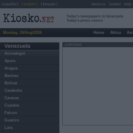
[ español ]
[ english ]
[ français ]
about us
contact
help
Today's newspapers in Venezuela
Today's press covers
Monday, 10/Aug/2026
Home
Africa
Asi
publicidad
Venezuela
Anzoategui
Apure
Aragua
Barinas
Bolivar
Carabobo
Caracas
Cojedes
Falcon
Guarico
Lara