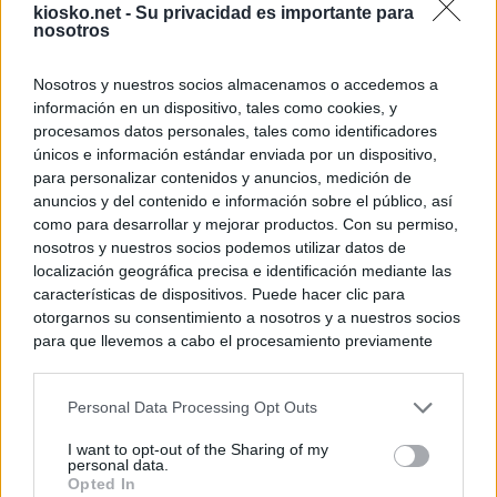
kiosko.net -
Su privacidad es importante para
nosotros
Nosotros y nuestros socios almacenamos o accedemos a
información en un dispositivo, tales como cookies, y
procesamos datos personales, tales como identificadores
únicos e información estándar enviada por un dispositivo,
para personalizar contenidos y anuncios, medición de
anuncios y del contenido e información sobre el público, así
como para desarrollar y mejorar productos. Con su permiso,
nosotros y nuestros socios podemos utilizar datos de
localización geográfica precisa e identificación mediante las
características de dispositivos. Puede hacer clic para
otorgarnos su consentimiento a nosotros y a nuestros socios
para que llevemos a cabo el procesamiento previamente
descrito. De forma alternativa, puede acceder a información
más detallada y cambiar sus preferencias antes de otorgar o
Personal Data Processing Opt Outs
negar su consentimiento. Tenga en cuenta que algún
procesamiento de sus datos personales puede no requerir
I want to opt-out of the Sharing of my
de su consentimiento, pero usted tiene el derecho de
personal data.
rechazar tal procesamiento. Sus preferencias se aplicarán
Opted In